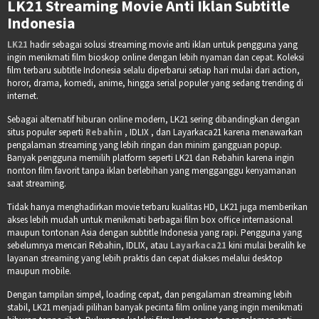
LK21 Streaming Movie Anti Iklan Subtitle
Indonesia
LK21
hadir sebagai solusi streaming movie anti iklan untuk pengguna yang
ingin menikmati film bioskop online dengan lebih nyaman dan cepat. Koleksi
film terbaru subtitle Indonesia selalu diperbarui setiap hari mulai dari action,
horor, drama, komedi, anime, hingga serial populer yang sedang trending di
internet.
Sebagai alternatif hiburan online modern, LK21 sering dibandingkan dengan
situs populer seperti
Rebahin
, IDLIX , dan Layarkaca21 karena menawarkan
pengalaman streaming yang lebih ringan dan minim gangguan popup.
Banyak pengguna memilih platform seperti LK21 dan Rebahin karena ingin
nonton film favorit tanpa iklan berlebihan yang mengganggu kenyamanan
saat streaming.
Tidak hanya menghadirkan movie terbaru kualitas HD, LK21 juga memberikan
akses lebih mudah untuk menikmati berbagai film box office internasional
maupun tontonan Asia dengan subtitle Indonesia yang rapi. Pengguna yang
sebelumnya mencari Rebahin, IDLIX, atau
Layarkaca21
kini mulai beralih ke
layanan streaming yang lebih praktis dan cepat diakses melalui desktop
maupun mobile.
Dengan tampilan simpel, loading cepat, dan pengalaman streaming lebih
stabil, LK21 menjadi pilihan banyak pecinta film online yang ingin menikmati