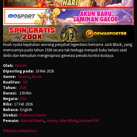
Kisah nyata kejahatan seorang penjahat legendaris bernama Jack Black, yang
memoarnya pada tahun 1926 secara tak terduga menjadi buku terlaris saat
dirilis dan kemudian menginspirasi generasi penulis kontra-budaya.
Oleh:
Hiroshi
Diposting pada:
10 Mei 2026
Genre:
Drama
,
Movie
Kualitas:
HD
Tahun:
2026
Durasi:
139 Min
Negara:
USA
Rilis:
17 Feb 2026
Bahasa:
English
Direksi:
Robinson Devor
Pemain:
Hannah Marks
,
Jeremy Allen White
,
Michael Pitt
literary adaptation