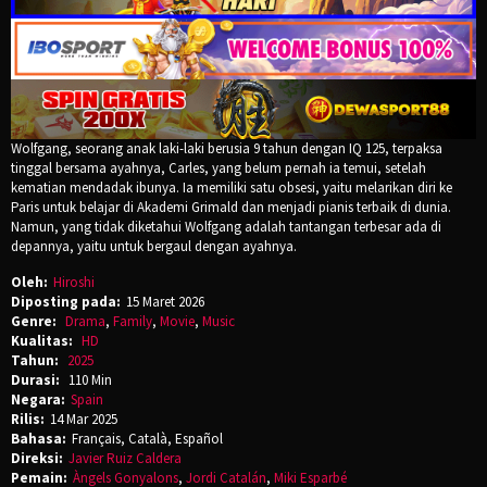
Wolfgang, seorang anak laki-laki berusia 9 tahun dengan IQ 125, terpaksa
tinggal bersama ayahnya, Carles, yang belum pernah ia temui, setelah
kematian mendadak ibunya. Ia memiliki satu obsesi, yaitu melarikan diri ke
Paris untuk belajar di Akademi Grimald dan menjadi pianis terbaik di dunia.
Namun, yang tidak diketahui Wolfgang adalah tantangan terbesar ada di
depannya, yaitu untuk bergaul dengan ayahnya.
Oleh:
Hiroshi
Diposting pada:
15 Maret 2026
Genre:
Drama
,
Family
,
Movie
,
Music
Kualitas:
HD
Tahun:
2025
Durasi:
110 Min
Negara:
Spain
Rilis:
14 Mar 2025
Bahasa:
Français, Català, Español
Direksi:
Javier Ruiz Caldera
Pemain:
Àngels Gonyalons
,
Jordi Catalán
,
Miki Esparbé