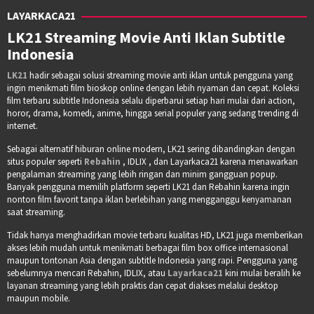
LAYARKACA21
LK21 Streaming Movie Anti Iklan Subtitle
Indonesia
LK21
hadir sebagai solusi streaming movie anti iklan untuk pengguna yang
ingin menikmati film bioskop online dengan lebih nyaman dan cepat. Koleksi
film terbaru subtitle Indonesia selalu diperbarui setiap hari mulai dari action,
horor, drama, komedi, anime, hingga serial populer yang sedang trending di
internet.
Sebagai alternatif hiburan online modern, LK21 sering dibandingkan dengan
situs populer seperti
Rebahin
, IDLIX , dan Layarkaca21 karena menawarkan
pengalaman streaming yang lebih ringan dan minim gangguan popup.
Banyak pengguna memilih platform seperti LK21 dan Rebahin karena ingin
nonton film favorit tanpa iklan berlebihan yang mengganggu kenyamanan
saat streaming.
Tidak hanya menghadirkan movie terbaru kualitas HD, LK21 juga memberikan
akses lebih mudah untuk menikmati berbagai film box office internasional
maupun tontonan Asia dengan subtitle Indonesia yang rapi. Pengguna yang
sebelumnya mencari Rebahin, IDLIX, atau
Layarkaca21
kini mulai beralih ke
layanan streaming yang lebih praktis dan cepat diakses melalui desktop
maupun mobile.