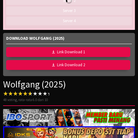
Server 2
Server 3
Server 4
DOWNLOAD WOLFGANG (2025)
Link Download 1
Link Download 2
Wolfgang (2025)
48
voting, rata-rata
6.0
dari 10