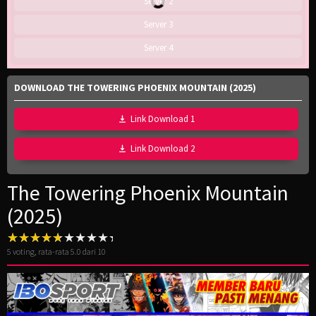
Server 2
Server 3
Server 4
DOWNLOAD THE TOWERING PHOENIX MOUNTAIN (2025)
Link Download 1
Link Download 2
The Towering Phoenix Mountain
(2025)
5
voting, rata-rata
5.0
dari 10