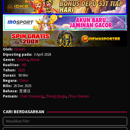
Oleh:
Hiroshi
Diposting pada:
3 April 2026
Genre:
Drama
,
Movie
Kualitas:
HD
Tahun:
2025
Durasi:
90 Min
Negara:
China
Rilis:
26 Dec 2025
Bahasa:
普通话
Pemain:
Chen Youwang
,
Zhang Qiuge
,
Zhou Xianxin
CARI BERDASARKAN