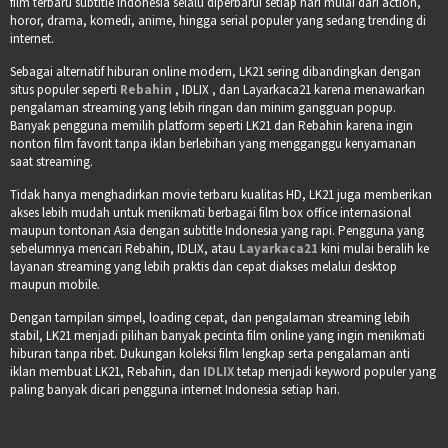
film terbaru subtitle Indonesia selalu diperbarui setiap hari mulai dari action,
horor, drama, komedi, anime, hingga serial populer yang sedang trending di
internet.
Sebagai alternatif hiburan online modern, LK21 sering dibandingkan dengan
situs populer seperti
Rebahin
, IDLIX , dan Layarkaca21 karena menawarkan
pengalaman streaming yang lebih ringan dan minim gangguan popup.
Banyak pengguna memilih platform seperti LK21 dan Rebahin karena ingin
nonton film favorit tanpa iklan berlebihan yang mengganggu kenyamanan
saat streaming.
Tidak hanya menghadirkan movie terbaru kualitas HD, LK21 juga memberikan
akses lebih mudah untuk menikmati berbagai film box office internasional
maupun tontonan Asia dengan subtitle Indonesia yang rapi. Pengguna yang
sebelumnya mencari Rebahin, IDLIX, atau
Layarkaca21
kini mulai beralih ke
layanan streaming yang lebih praktis dan cepat diakses melalui desktop
maupun mobile.
Dengan tampilan simpel, loading cepat, dan pengalaman streaming lebih
stabil, LK21 menjadi pilihan banyak pecinta film online yang ingin menikmati
hiburan tanpa ribet. Dukungan koleksi film lengkap serta pengalaman anti
iklan membuat LK21, Rebahin, dan
IDLIX
tetap menjadi keyword populer yang
paling banyak dicari pengguna internet Indonesia setiap hari.