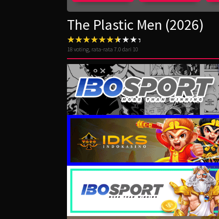
The Plastic Men (2026)
18
voting, rata-rata
7.0
dari 10