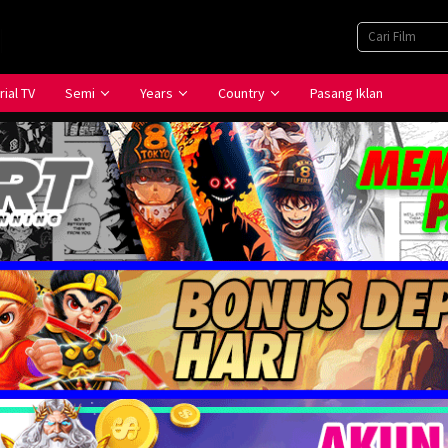
rial TV
Semi
Years
Country
Pasang Iklan