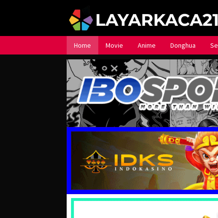
Loncat
ke
konten
Home
Movie
Anime
Donghua
Se