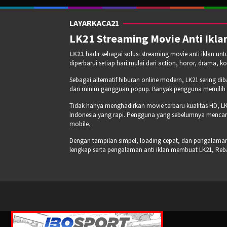
LAYARKACA21
LK21 Streaming Movie Anti Iklan
LK21
hadir sebagai solusi streaming movie anti iklan un
diperbarui setiap hari mulai dari action, horor, drama, k
Sebagai alternatif hiburan online modern, LK21 sering di
dan minim gangguan popup. Banyak pengguna memilih pla
Tidak hanya menghadirkan movie terbaru kualitas HD, LK
Indonesia yang rapi. Pengguna yang sebelumnya mencari
mobile.
Dengan tampilan simpel, loading cepat, dan pengalaman s
lengkap serta pengalaman anti iklan membuat LK21, Re