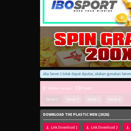
Jika Server 1 tidak dapat diputar, silakan gunakan Server 2, 3,
Matikan lampu
Trailer
Server 1
Server 2
Server 3
Server 4
DOWNLOAD THE PLASTIC MEN (2026)
Link Download 1
Link Download 2