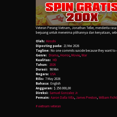
Veteran Perang Vietnam, Jonathan Teller, menderita rasa
berjuang untuk menerima pilihannya dan kenyataan, se
Oleh:
Hiroshi
Diposting pada:
21 Mei 2026
Tagline:
No one commits suicide because they want to 
Genre:
Drama
,
Horror
,
Movie
,
War
Kualitas:
HD
Tahun:
2026
Durasi:
90 Min
Negara:
USA
Rilis:
7 May 2026
Bahasa:
English
Anggaran:
$ 250.000,00
Direksi:
Samuel Gonzalez Jr.
Pemain:
Aaron Dalla Villa
,
James Preston
,
William Ficht
vietnam veteran