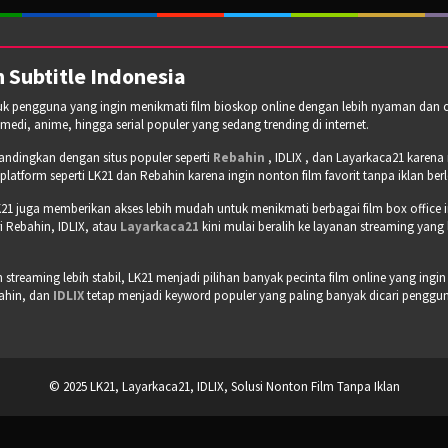
 Subtitle Indonesia
tuk pengguna yang ingin menikmati film bioskop online dengan lebih nyaman dan cepa
omedi, anime, hingga serial populer yang sedang trending di internet.
bandingkan dengan situs populer seperti
Rebahin
, IDLIX , dan Layarkaca21 karen
tform seperti LK21 dan Rebahin karena ingin nonton film favorit tanpa iklan b
21 juga memberikan akses lebih mudah untuk menikmati berbagai film box office 
 Rebahin, IDLIX, atau
Layarkaca21
kini mulai beralih ke layanan streaming yang
treaming lebih stabil, LK21 menjadi pilihan banyak pecinta film online yang ingin
bahin, dan
IDLIX
tetap menjadi keyword populer yang paling banyak dicari pengguna 
© 2025 LK21, Layarkaca21, IDLIX, Solusi Nonton Film Tanpa Iklan