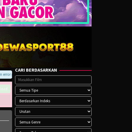
CARI BERDASARKAN
ror pada player atau saat download, hubungi kami di Telegram.
load