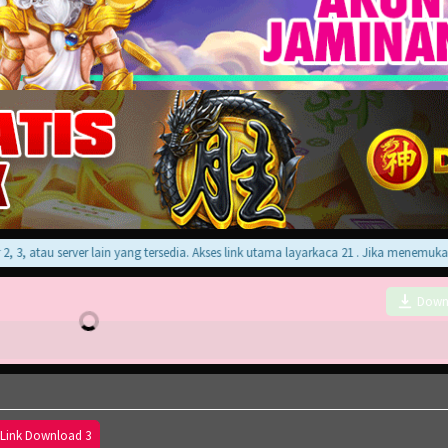
 atau server lain yang tersedia. Akses link utama layarkaca 21 . Jika menemukan er
Down
Link Download 3