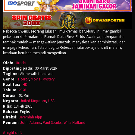
Rebecca Owens, seorang lulusan ilmu kremasi baru-baru ini, mengambil
pekerjaan shift malam di Rumah Duka River Fields. Awalnya, pekerjaan itu
tampak mudah — mengawetkan jenazah, menyelesaikan administrasi, dan
menjaga kebersihan. Tetapi begitu Rebecca mulai bekerja di shift malam,
keadaan berubah menjadi mengerikan.
Oleh:
Hiroshi
Diposting pada:
30 Maret 2026
Tagline:
Alone with the dead.
Genre:
Horror
,
Movie
,
Mystery
Kualitas:
HD
Tahun:
2026
Durasi:
91 Min
Negara:
United Kingdom
,
USA
Rilis:
13 Feb 2026
Bahasa:
English
Direksi:
Jeremiah Kipp
Pemain:
John Adams
,
Paul Sparks
,
Willa Holland
night shift