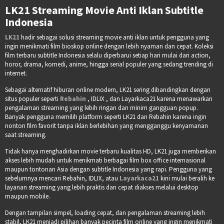
LK21 Streaming Movie Anti Iklan Subtitle
Indonesia
LK21
hadir sebagai solusi streaming movie anti iklan untuk pengguna yang
ingin menikmati film bioskop online dengan lebih nyaman dan cepat. Koleksi
film terbaru subtitle Indonesia selalu diperbarui setiap hari mulai dari action,
horor, drama, komedi, anime, hingga serial populer yang sedang trending di
internet.
Sebagai alternatif hiburan online modern, LK21 sering dibandingkan dengan
situs populer seperti
Rebahin
, IDLIX , dan Layarkaca21 karena menawarkan
pengalaman streaming yang lebih ringan dan minim gangguan popup.
Banyak pengguna memilih platform seperti LK21 dan Rebahin karena ingin
nonton film favorit tanpa iklan berlebihan yang mengganggu kenyamanan
saat streaming.
Tidak hanya menghadirkan movie terbaru kualitas HD, LK21 juga memberikan
akses lebih mudah untuk menikmati berbagai film box office internasional
maupun tontonan Asia dengan subtitle Indonesia yang rapi. Pengguna yang
sebelumnya mencari Rebahin, IDLIX, atau
Layarkaca21
kini mulai beralih ke
layanan streaming yang lebih praktis dan cepat diakses melalui desktop
maupun mobile.
Dengan tampilan simpel, loading cepat, dan pengalaman streaming lebih
stabil, LK21 menjadi pilihan banyak pecinta film online yang ingin menikmati