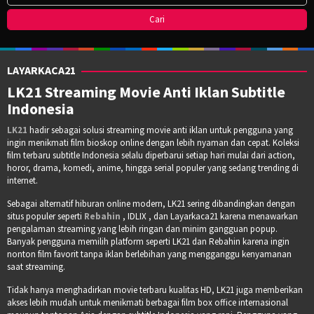
LAYARKACA21
LK21 Streaming Movie Anti Iklan Subtitle
Indonesia
LK21
hadir sebagai solusi streaming movie anti iklan untuk pengguna yang
ingin menikmati film bioskop online dengan lebih nyaman dan cepat. Koleksi
film terbaru subtitle Indonesia selalu diperbarui setiap hari mulai dari action,
horor, drama, komedi, anime, hingga serial populer yang sedang trending di
internet.
Sebagai alternatif hiburan online modern, LK21 sering dibandingkan dengan
situs populer seperti
Rebahin
, IDLIX , dan Layarkaca21 karena menawarkan
pengalaman streaming yang lebih ringan dan minim gangguan popup.
Banyak pengguna memilih platform seperti LK21 dan Rebahin karena ingin
nonton film favorit tanpa iklan berlebihan yang mengganggu kenyamanan
saat streaming.
Tidak hanya menghadirkan movie terbaru kualitas HD, LK21 juga memberikan
akses lebih mudah untuk menikmati berbagai film box office internasional