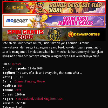
Setelah dibunuh secara brutal, Susie Salmon yang berusia 14 tahun
menyaksikan dari surga keluarganya yang berduka—dan juga si pembunuh.
Saat ia mengamati kehidupan sehari-hari mereka, ia harus menyeimbangkan
keinginan balas dendamnya dengan keinginannya agar keluarganya pulih.
Oleh:
Hiroshi
Diposting pada:
12 Mei 2026
Tagline:
The story of a life and everything that came after…
Rating:
PG-13
Genre:
Drama
,
Fantasy
,
Movie
Kualitas:
HD
Tahun:
2009
Durasi:
136 Min
Negara:
New Zealand
,
United Kingdom
,
USA
Rilis:
26 Dec 2009
Bahasa:
English