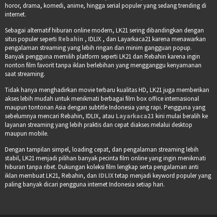
horor, drama, komedi, anime, hingga serial populer yang sedang trending di
internet.
Sebagai alternatif hiburan online modern, LK21 sering dibandingkan dengan
situs populer seperti
Rebahin
, IDLIX , dan Layarkaca21 karena menawarkan
pengalaman streaming yang lebih ringan dan minim gangguan popup.
Banyak pengguna memilih platform seperti LK21 dan Rebahin karena ingin
nonton film favorit tanpa iklan berlebihan yang mengganggu kenyamanan
saat streaming.
Tidak hanya menghadirkan movie terbaru kualitas HD, LK21 juga memberikan
akses lebih mudah untuk menikmati berbagai film box office internasional
maupun tontonan Asia dengan subtitle Indonesia yang rapi. Pengguna yang
sebelumnya mencari Rebahin, IDLIX, atau
Layarkaca21
kini mulai beralih ke
layanan streaming yang lebih praktis dan cepat diakses melalui desktop
maupun mobile.
Dengan tampilan simpel, loading cepat, dan pengalaman streaming lebih
stabil, LK21 menjadi pilihan banyak pecinta film online yang ingin menikmati
hiburan tanpa ribet. Dukungan koleksi film lengkap serta pengalaman anti
iklan membuat LK21, Rebahin, dan
IDLIX
tetap menjadi keyword populer yang
paling banyak dicari pengguna internet Indonesia setiap hari.