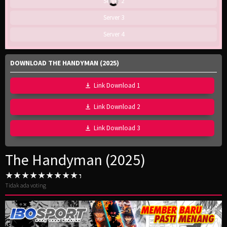
Server 2
Server 3
Server 4
DOWNLOAD THE HANDYMAN (2025)
Link Download 1
Link Download 2
Link Download 3
The Handyman (2025)
Tidak ada voting