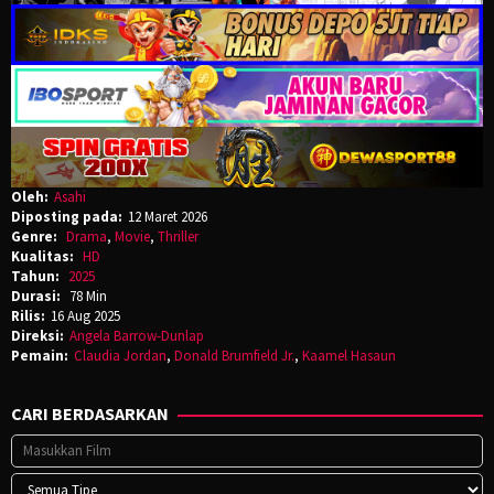
Oleh:
Asahi
Diposting pada:
12 Maret 2026
Genre:
Drama
,
Movie
,
Thriller
Kualitas:
HD
Tahun:
2025
Durasi:
78 Min
Rilis:
16 Aug 2025
Direksi:
Angela Barrow-Dunlap
Pemain:
Claudia Jordan
,
Donald Brumfield Jr.
,
Kaamel Hasaun
CARI BERDASARKAN