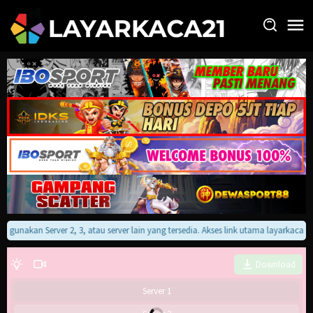
Loncat
ke
konten
an gunakan Server 2, 3, atau server lain yang tersedia. Akses link utama layarkaca
Download
Server 1