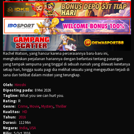
Rachel Watson, yang hancur karena perceraiannya baru-baru ini,
menghabiskan perjalanan hariannya dengan berfantasi tentang pasangan
yang tampak sempurna yang tinggal di sebuah rumah yang dilewati keretanya
setiap hari, hingga suatu pagi dia melihat sesuatu yang mengejutkan terjadi di
sana dan terlibat dalam misteri yang terungkap.
Oleh:
Hiroshi
Diposting pada:
8 Mei 2026
Tagline:
What you see can hurt you.
Rating:
R
Genre:
Crime
,
Movie
,
Mystery
,
Thriller
Kualitas:
HD
Tahun:
2016
Durasi:
112 Min
Negara:
India
,
USA
Rilis:
5 Oct 2016