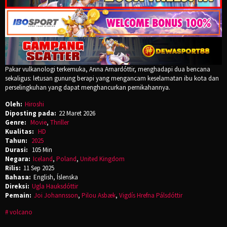
Pakar vulkanologi terkemuka, Anna Arnardóttir, menghadapi dua bencana
sekaligus: letusan gunung berapi yang mengancam keselamatan ibu kota dan
perselingkuhan yang dapat menghancurkan pernikahannya.
Oleh:
Hiroshi
Diposting pada:
22 Maret 2026
Genre:
Movie
,
Thriller
Kualitas:
HD
Tahun:
2025
Durasi:
105 Min
Negara:
Iceland
,
Poland
,
United Kingdom
Rilis:
11 Sep 2025
Bahasa:
English, Íslenska
Direksi:
Ugla Hauksdóttir
Pemain:
Joi Johannsson
,
Pilou Asbæk
,
Vigdís Hrefna Pálsdóttir
volcano