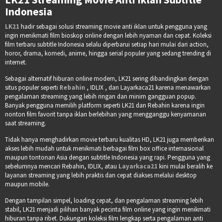
Indonesia
LK21
hadir sebagai solusi streaming movie anti iklan untuk pengguna yang
ingin menikmati film bioskop online dengan lebih nyaman dan cepat. Koleksi
film terbaru subtitle Indonesia selalu diperbarui setiap hari mulai dari action,
horor, drama, komedi, anime, hingga serial populer yang sedang trending di
internet.
Sebagai alternatif hiburan online modern, LK21 sering dibandingkan dengan
situs populer seperti
Rebahin
, IDLIX , dan Layarkaca21 karena menawarkan
pengalaman streaming yang lebih ringan dan minim gangguan popup.
Banyak pengguna memilih platform seperti LK21 dan Rebahin karena ingin
nonton film favorit tanpa iklan berlebihan yang mengganggu kenyamanan
saat streaming.
Tidak hanya menghadirkan movie terbaru kualitas HD, LK21 juga memberikan
akses lebih mudah untuk menikmati berbagai film box office internasional
maupun tontonan Asia dengan subtitle Indonesia yang rapi. Pengguna yang
sebelumnya mencari Rebahin, IDLIX, atau
Layarkaca21
kini mulai beralih ke
layanan streaming yang lebih praktis dan cepat diakses melalui desktop
maupun mobile.
Dengan tampilan simpel, loading cepat, dan pengalaman streaming lebih
stabil, LK21 menjadi pilihan banyak pecinta film online yang ingin menikmati
hiburan tanpa ribet. Dukungan koleksi film lengkap serta pengalaman anti