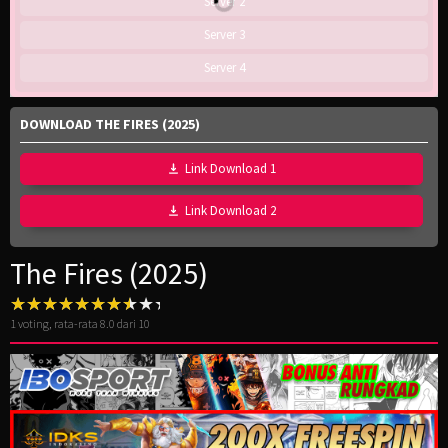
Server 2
Server 3
Server 4
DOWNLOAD THE FIRES (2025)
Link Download 1
Link Download 2
The Fires (2025)
1
voting, rata-rata
8.0
dari 10