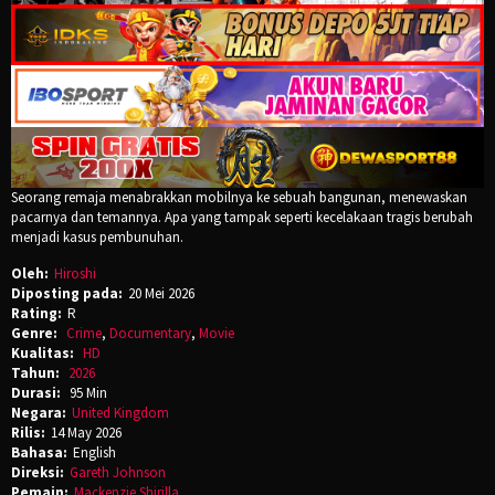
Seorang remaja menabrakkan mobilnya ke sebuah bangunan, menewaskan
pacarnya dan temannya. Apa yang tampak seperti kecelakaan tragis berubah
menjadi kasus pembunuhan.
Oleh:
Hiroshi
Diposting pada:
20 Mei 2026
Rating:
R
Genre:
Crime
,
Documentary
,
Movie
Kualitas:
HD
Tahun:
2026
Durasi:
95 Min
Negara:
United Kingdom
Rilis:
14 May 2026
Bahasa:
English
Direksi:
Gareth Johnson
Pemain:
Mackenzie Shirilla