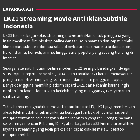
LAYARKACA21
LK21 Streaming Movie Anti Iklan Subtitle
Indonesia
LK21
hadir sebagai solusi streaming movie anti iklan untuk pengguna yang
ingin menikmati film bioskop online dengan lebih nyaman dan cepat. Koleksi
film terbaru subtitle Indonesia selalu diperbarui setiap hari mulai dari action,
horor, drama, komedi, anime, hingga serial populer yang sedang trending di
internet.
Sebagai alternatif hiburan online modern, LK21 sering dibandingkan dengan
situs populer seperti
Rebahin
, IDLIX , dan Layarkaca21 karena menawarkan
pengalaman streaming yang lebih ringan dan minim gangguan popup.
Banyak pengguna memilih platform seperti LK21 dan Rebahin karena ingin
nonton film favorit tanpa iklan berlebihan yang mengganggu kenyamanan
saat streaming.
Tidak hanya menghadirkan movie terbaru kualitas HD, LK21 juga memberikan
akses lebih mudah untuk menikmati berbagai film box office internasional
maupun tontonan Asia dengan subtitle Indonesia yang rapi. Pengguna yang
sebelumnya mencari Rebahin, IDLIX, atau
Layarkaca21
kini mulai beralih ke
layanan streaming yang lebih praktis dan cepat diakses melalui desktop
maupun mobile.