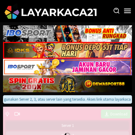
Loncat
ke
konten
an gunakan Server 2, 3, atau server lain yang tersedia. Akses link utama layarkaca
Download
Server 1