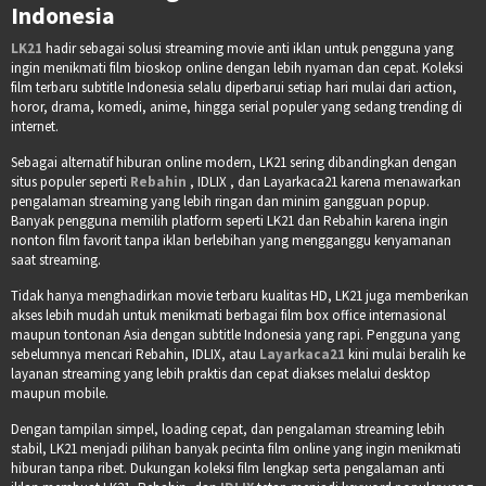
Indonesia
LK21
hadir sebagai solusi streaming movie anti iklan untuk pengguna yang
ingin menikmati film bioskop online dengan lebih nyaman dan cepat. Koleksi
film terbaru subtitle Indonesia selalu diperbarui setiap hari mulai dari action,
horor, drama, komedi, anime, hingga serial populer yang sedang trending di
internet.
Sebagai alternatif hiburan online modern, LK21 sering dibandingkan dengan
situs populer seperti
Rebahin
, IDLIX , dan Layarkaca21 karena menawarkan
pengalaman streaming yang lebih ringan dan minim gangguan popup.
Banyak pengguna memilih platform seperti LK21 dan Rebahin karena ingin
nonton film favorit tanpa iklan berlebihan yang mengganggu kenyamanan
saat streaming.
Tidak hanya menghadirkan movie terbaru kualitas HD, LK21 juga memberikan
akses lebih mudah untuk menikmati berbagai film box office internasional
maupun tontonan Asia dengan subtitle Indonesia yang rapi. Pengguna yang
sebelumnya mencari Rebahin, IDLIX, atau
Layarkaca21
kini mulai beralih ke
layanan streaming yang lebih praktis dan cepat diakses melalui desktop
maupun mobile.
Dengan tampilan simpel, loading cepat, dan pengalaman streaming lebih
stabil, LK21 menjadi pilihan banyak pecinta film online yang ingin menikmati
hiburan tanpa ribet. Dukungan koleksi film lengkap serta pengalaman anti