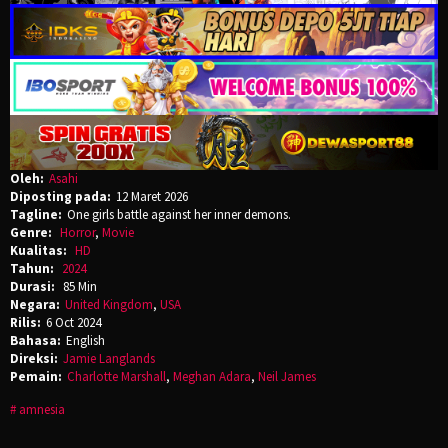
Oleh:
Asahi
Diposting pada:
12 Maret 2026
Tagline:
One girls battle against her inner demons.
Genre:
Horror
,
Movie
Kualitas:
HD
Tahun:
2024
Durasi:
85 Min
Negara:
United Kingdom
,
USA
Rilis:
6 Oct 2024
Bahasa:
English
Direksi:
Jamie Langlands
Pemain:
Charlotte Marshall
,
Meghan Adara
,
Neil James
amnesia