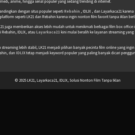
omedi, anime, hingga serial populer yang sedang trending di internet.
bandingkan dengan situs populer seperti
Rebahin
, IDLIX , dan Layarkaca21 karen
tform seperti LK21 dan Rebahin karena ingin nonton film favorit tanpa iklan b
21 juga memberikan akses lebih mudah untuk menikmati berbagai film box office 
 Rebahin, IDLIX, atau
Layarkaca21
kini mulai beralih ke layanan streaming yang
treaming lebih stabil, LK21 menjadi pilihan banyak pecinta film online yang ingin
bahin, dan
IDLIX
tetap menjadi keyword populer yang paling banyak dicari pengguna 
© 2025 LK21, Layarkaca21, IDLIX, Solusi Nonton Film Tanpa Iklan