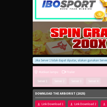
Jika Server 1 tidak dapat diputar, silakan gunakan Server 2, 3
Matikan lampu
Trailer
Server 1
Server 2
Server 3
Server 4
DOWNLOAD THE ARBORIST (2025)
Link Download 1
Link Download 2