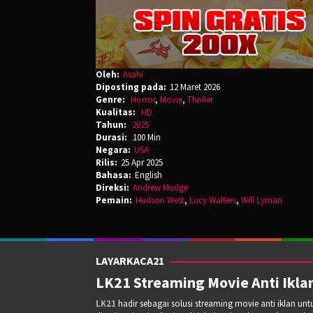
Oleh:
Asahi
Diposting pada:
12 Maret 2026
Genre:
Horror
,
Movie
,
Thriller
Kualitas:
HD
Tahun:
2025
Durasi:
100 Min
Negara:
USA
Rilis:
25 Apr 2025
Bahasa:
English
Direksi:
Andrew Mudge
Pemain:
Hudson West
,
Lucy Walters
,
Will Lyman
LAYARKACA21
LK21 Streaming Movie Anti Iklan
LK21
hadir sebagai solusi streaming movie anti iklan un