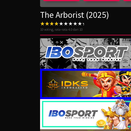
The Arborist (2025)
10
voting, rata-rata
4.0
dari 10