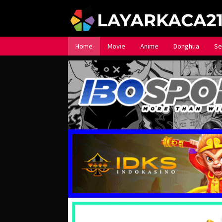
Loncat
ke
konten
Home
Movie
Anime
Donghua
Se