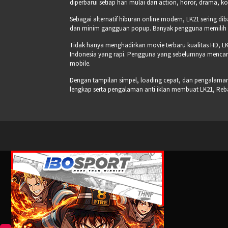
diperbarui setiap hari mulai dari action, horor, drama, k
Sebagai alternatif hiburan online modern, LK21 sering di
dan minim gangguan popup. Banyak pengguna memilih pla
Tidak hanya menghadirkan movie terbaru kualitas HD, LK
Indonesia yang rapi. Pengguna yang sebelumnya mencari
mobile.
Dengan tampilan simpel, loading cepat, dan pengalaman s
lengkap serta pengalaman anti iklan membuat LK21, Re