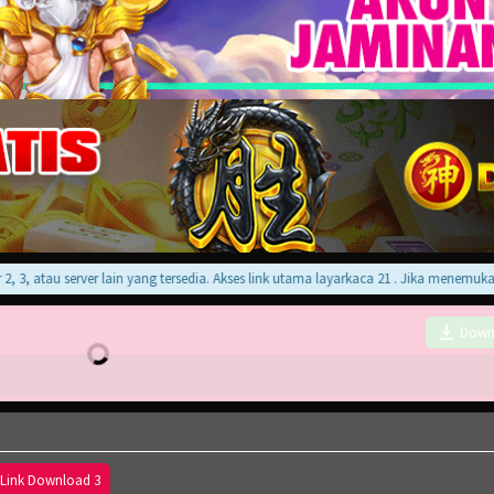
, atau server lain yang tersedia. Akses link utama layarkaca 21 . Jika menemukan er
Down
Link Download 3