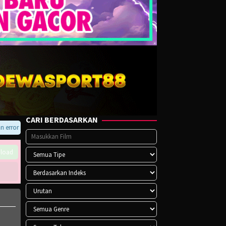
CARI BERDASARKAN
ror pada player atau saat download, hubungi kami di Telegram.
load