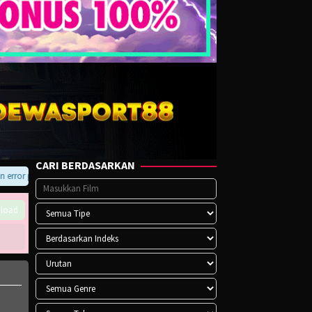
CARI BERDASARKAN
ror pada player atau saat download, hubungi kami di Telegram.
load