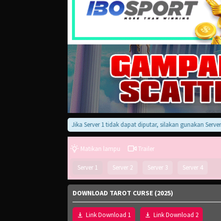
Jika Server 1 tidak dapat diputar, silakan gunakan Server 2, 3,
Matikan lampu
Trailer
Server 1
Server 2
Server 3
Server 4
DOWNLOAD TAROT CURSE (2025)
Link Download 1
Link Download 2