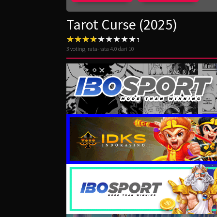
Tarot Curse (2025)
3
voting, rata-rata
4.0
dari 10