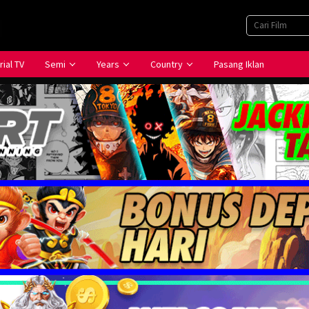
rial TV
Semi
Years
Country
Pasang Iklan