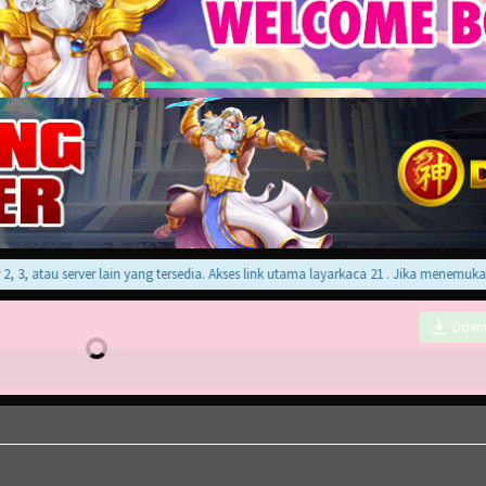
 atau server lain yang tersedia. Akses link utama layarkaca 21 . Jika menemukan er
Down