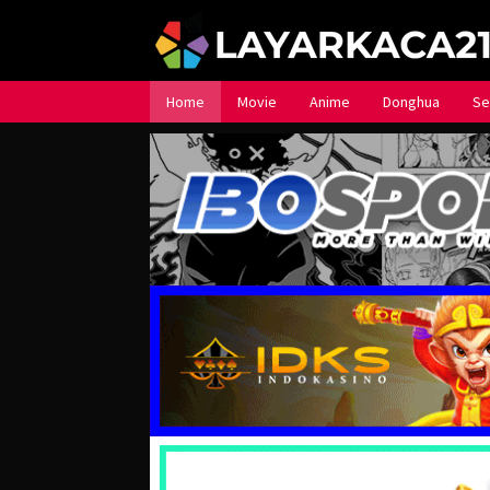
Loncat
ke
konten
Home
Movie
Anime
Donghua
Se