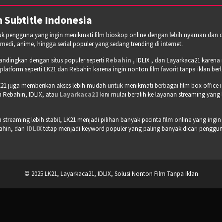
 Subtitle Indonesia
tuk pengguna yang ingin menikmati film bioskop online dengan lebih nyaman dan cepa
omedi, anime, hingga serial populer yang sedang trending di internet.
bandingkan dengan situs populer seperti
Rebahin
, IDLIX , dan Layarkaca21 karen
tform seperti LK21 dan Rebahin karena ingin nonton film favorit tanpa iklan b
21 juga memberikan akses lebih mudah untuk menikmati berbagai film box office 
 Rebahin, IDLIX, atau
Layarkaca21
kini mulai beralih ke layanan streaming yang
treaming lebih stabil, LK21 menjadi pilihan banyak pecinta film online yang ingin
bahin, dan
IDLIX
tetap menjadi keyword populer yang paling banyak dicari pengguna 
© 2025 LK21, Layarkaca21, IDLIX, Solusi Nonton Film Tanpa Iklan