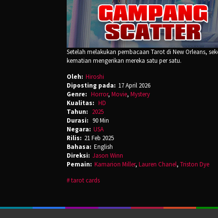
Setelah melakukan pembacaan Tarot di New Orleans, se
kematian mengerikan mereka satu per satu.
Oleh:
Hiroshi
Diposting pada:
17 April 2026
Genre:
Horror
,
Movie
,
Mystery
Kualitas:
HD
Tahun:
2025
Durasi:
90 Min
Negara:
USA
Rilis:
21 Feb 2025
Bahasa:
English
Direksi:
Jason Winn
Pemain:
Kamarion Miller
,
Lauren Chanel
,
Triston Dye
tarot cards