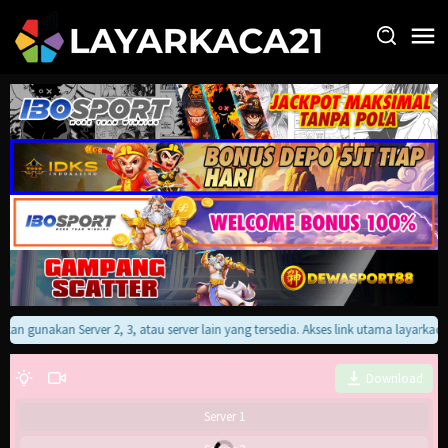
Loncat
ke
konten
lakan gunakan Server 2, 3, atau server lain yang tersedia. Akses link utama layarka
Download
Server 1