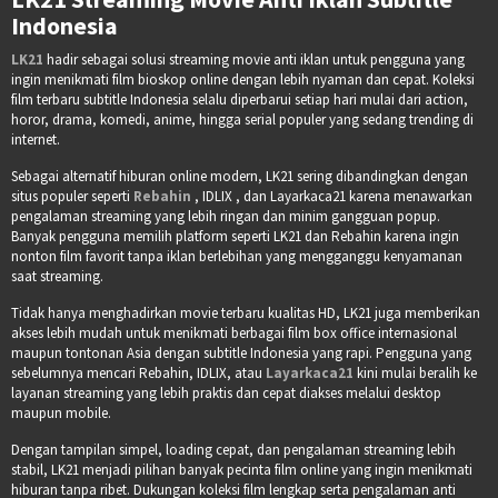
Indonesia
LK21
hadir sebagai solusi streaming movie anti iklan untuk pengguna yang
ingin menikmati film bioskop online dengan lebih nyaman dan cepat. Koleksi
film terbaru subtitle Indonesia selalu diperbarui setiap hari mulai dari action,
horor, drama, komedi, anime, hingga serial populer yang sedang trending di
internet.
Sebagai alternatif hiburan online modern, LK21 sering dibandingkan dengan
situs populer seperti
Rebahin
, IDLIX , dan Layarkaca21 karena menawarkan
pengalaman streaming yang lebih ringan dan minim gangguan popup.
Banyak pengguna memilih platform seperti LK21 dan Rebahin karena ingin
nonton film favorit tanpa iklan berlebihan yang mengganggu kenyamanan
saat streaming.
Tidak hanya menghadirkan movie terbaru kualitas HD, LK21 juga memberikan
akses lebih mudah untuk menikmati berbagai film box office internasional
maupun tontonan Asia dengan subtitle Indonesia yang rapi. Pengguna yang
sebelumnya mencari Rebahin, IDLIX, atau
Layarkaca21
kini mulai beralih ke
layanan streaming yang lebih praktis dan cepat diakses melalui desktop
maupun mobile.
Dengan tampilan simpel, loading cepat, dan pengalaman streaming lebih
stabil, LK21 menjadi pilihan banyak pecinta film online yang ingin menikmati
hiburan tanpa ribet. Dukungan koleksi film lengkap serta pengalaman anti