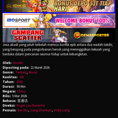
Jiwa abadi yang jatuh terbelah memicu konflik epik antara dua wadah takdir,
yang berujung pada pengorbanan heroik yang meninggalkan kekasih yang
berduka dalam pencarian seumur hidup untuk kebangkitan.
Oleh:
Hiroshi
Diposting pada:
21 Maret 2026
Genre:
Fantasy
,
Movie
Kualitas:
HD
Tahun:
2026
Durasi:
90 Min
Negara:
China
Rilis:
5 Mar 2026
Bahasa:
普通话
Direksi:
Roger Lau Kwok-Fai
Pemain:
Bai Shu
,
Jiang Zhenhao
,
Vicky Liang