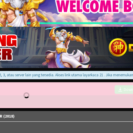
atau server lain yang tersedia. Akses link utama layarkaca 21 . Jika menemukan err
Down
 (2018)