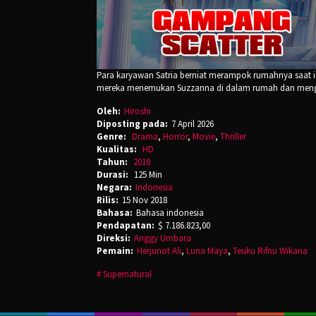
Para karyawan Satria berniat merampok rumahnya saat i
mereka menemukan Suzzanna di dalam rumah dan mengu
Oleh:
Hiroshi
Diposting pada:
7 April 2026
Genre:
Drama
,
Horror
,
Movie
,
Thriller
Kualitas:
HD
Tahun:
2018
Durasi:
125 Min
Negara:
Indonesia
Rilis:
15 Nov 2018
Bahasa:
Bahasa indonesia
Pendapatan:
$ 7.186.823,00
Direksi:
Anggy Umbara
Pemain:
Herjunot Ali
,
Luna Maya
,
Teuku Rifnu Wikana
Supernatural