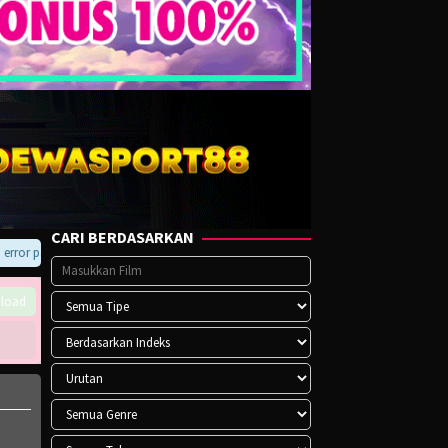
CARI BERDASARKAN
or pada player atau saat download, hubungi kami di Telegram.
load