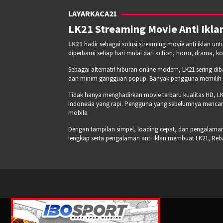
LAYARKACA21
LK21 Streaming Movie Anti Iklan
LK21
hadir sebagai solusi streaming movie anti iklan un
diperbarui setiap hari mulai dari action, horor, drama, k
Sebagai alternatif hiburan online modern, LK21 sering di
dan minim gangguan popup. Banyak pengguna memilih pla
Tidak hanya menghadirkan movie terbaru kualitas HD, LK
Indonesia yang rapi. Pengguna yang sebelumnya mencari
mobile.
Dengan tampilan simpel, loading cepat, dan pengalaman s
lengkap serta pengalaman anti iklan membuat LK21, Re