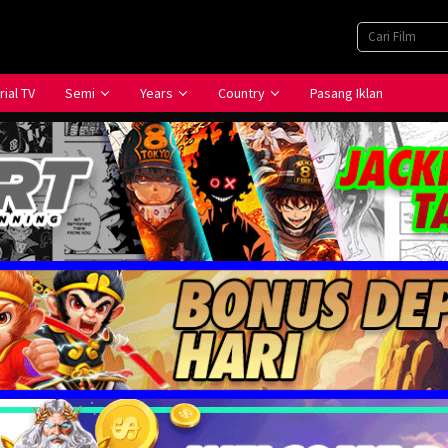
rial TV
Semi
Years
Country
Pasang Iklan