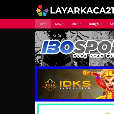
Loncat
ke
konten
Home
Movie
Anime
Donghua
Se