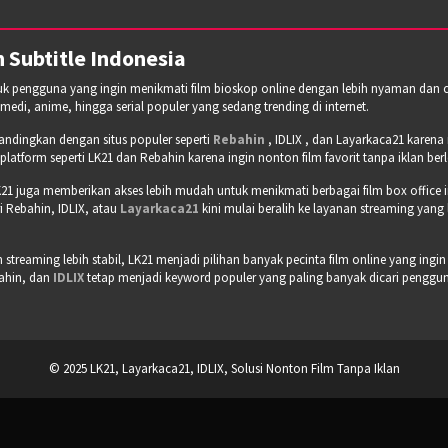
 Subtitle Indonesia
tuk pengguna yang ingin menikmati film bioskop online dengan lebih nyaman dan cepa
omedi, anime, hingga serial populer yang sedang trending di internet.
bandingkan dengan situs populer seperti
Rebahin
, IDLIX , dan Layarkaca21 karen
tform seperti LK21 dan Rebahin karena ingin nonton film favorit tanpa iklan b
21 juga memberikan akses lebih mudah untuk menikmati berbagai film box office 
 Rebahin, IDLIX, atau
Layarkaca21
kini mulai beralih ke layanan streaming yang
treaming lebih stabil, LK21 menjadi pilihan banyak pecinta film online yang ingin
bahin, dan
IDLIX
tetap menjadi keyword populer yang paling banyak dicari pengguna 
© 2025 LK21, Layarkaca21, IDLIX, Solusi Nonton Film Tanpa Iklan