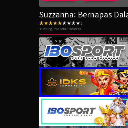
Suzzanna: Bernapas Dal
33
voting, rata-rata
5.0
dari 10