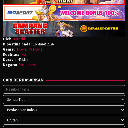
Oleh:
Hiroshi
Diposting pada:
16 Maret 2026
Genre:
Movie
,
TV Movie
Kualitas:
HD
Durasi:
45 Min
Negara:
Philippines
CARI BERDASARKAN