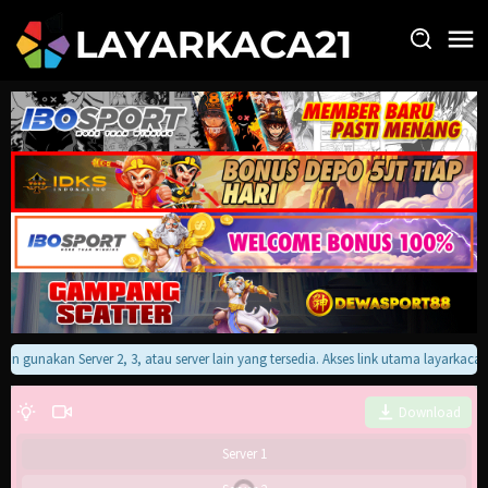
Loncat
ke
konten
akan gunakan Server 2, 3, atau server lain yang tersedia. Akses link utama layarkac
Download
Server 1