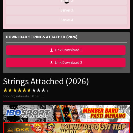
Server 2
Server 3
Server 4
DOWNLOAD STRINGS ATTACHED (2026)
Link Download 1
Link Download 2
Strings Attached (2026)
5
voting, rata-rata
6.0
dari 10