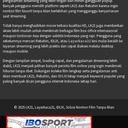
pengalaman streaming yang lebih ringan dan minim gangguan popup.
Banyak pengguna memilih platform seperti LK21 dan Rebahin karena ingin
nonton film favorit tanpa iklan berlebihan yang mengganggu kenyamanan
saat streaming.
Tidak hanya menghadirkan movie terbaru kualitas HD, LK21 juga memberikan
akses lebih mudah untuk menikmati berbagai film box office internasional
maupun tontonan Asia dengan subtitle Indonesia yang rapi. Pengguna yang
sebelumnya mencari Rebahin, IDLIX, atau
Layarkaca21
kini mulai beralih ke
layanan streaming yang lebih praktis dan cepat diakses melalui desktop
maupun mobile.
Dengan tampilan simpel, loading cepat, dan pengalaman streaming lebih
stabil, LK21 menjadi pilihan banyak pecinta film online yang ingin menikmati
hiburan tanpa ribet. Dukungan koleksi film lengkap serta pengalaman anti
iklan membuat LK21, Rebahin, dan
IDLIX
tetap menjadi keyword populer yang
paling banyak dicari pengguna internet Indonesia setiap hari.
© 2025 LK21, Layarkaca21, IDLIX, Solusi Nonton Film Tanpa Iklan