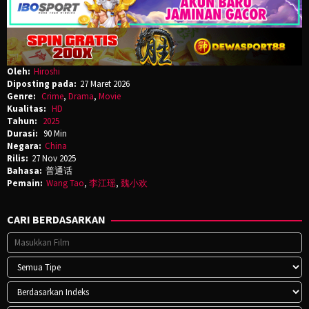
Oleh:
Hiroshi
Diposting pada:
27 Maret 2026
Genre:
Crime
,
Drama
,
Movie
Kualitas:
HD
Tahun:
2025
Durasi:
90 Min
Negara:
China
Rilis:
27 Nov 2025
Bahasa:
普通话
Pemain:
Wang Tao
,
李江瑶
,
魏小欢
CARI BERDASARKAN