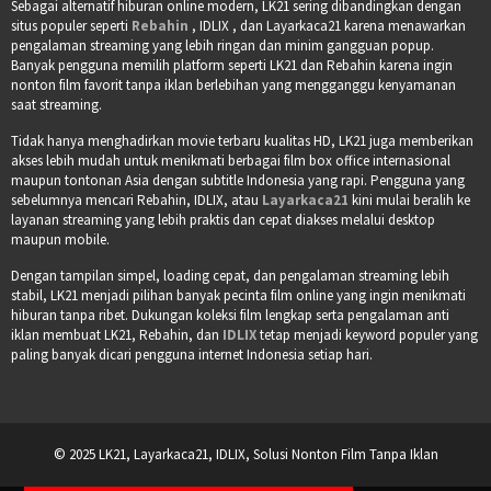
Sebagai alternatif hiburan online modern, LK21 sering dibandingkan dengan
situs populer seperti
Rebahin
, IDLIX , dan Layarkaca21 karena menawarkan
pengalaman streaming yang lebih ringan dan minim gangguan popup.
Banyak pengguna memilih platform seperti LK21 dan Rebahin karena ingin
nonton film favorit tanpa iklan berlebihan yang mengganggu kenyamanan
saat streaming.
Tidak hanya menghadirkan movie terbaru kualitas HD, LK21 juga memberikan
akses lebih mudah untuk menikmati berbagai film box office internasional
maupun tontonan Asia dengan subtitle Indonesia yang rapi. Pengguna yang
sebelumnya mencari Rebahin, IDLIX, atau
Layarkaca21
kini mulai beralih ke
layanan streaming yang lebih praktis dan cepat diakses melalui desktop
maupun mobile.
Dengan tampilan simpel, loading cepat, dan pengalaman streaming lebih
stabil, LK21 menjadi pilihan banyak pecinta film online yang ingin menikmati
hiburan tanpa ribet. Dukungan koleksi film lengkap serta pengalaman anti
iklan membuat LK21, Rebahin, dan
IDLIX
tetap menjadi keyword populer yang
paling banyak dicari pengguna internet Indonesia setiap hari.
© 2025 LK21, Layarkaca21, IDLIX, Solusi Nonton Film Tanpa Iklan