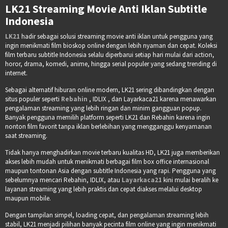
LK21 Streaming Movie Anti Iklan Subtitle
Indonesia
LK21
hadir sebagai solusi streaming movie anti iklan untuk pengguna yang
ingin menikmati film bioskop online dengan lebih nyaman dan cepat. Koleksi
film terbaru subtitle Indonesia selalu diperbarui setiap hari mulai dari action,
horor, drama, komedi, anime, hingga serial populer yang sedang trending di
internet.
Sebagai alternatif hiburan online modern, LK21 sering dibandingkan dengan
situs populer seperti
Rebahin
, IDLIX , dan Layarkaca21 karena menawarkan
pengalaman streaming yang lebih ringan dan minim gangguan popup.
Banyak pengguna memilih platform seperti LK21 dan Rebahin karena ingin
nonton film favorit tanpa iklan berlebihan yang mengganggu kenyamanan
saat streaming.
Tidak hanya menghadirkan movie terbaru kualitas HD, LK21 juga memberikan
akses lebih mudah untuk menikmati berbagai film box office internasional
maupun tontonan Asia dengan subtitle Indonesia yang rapi. Pengguna yang
sebelumnya mencari Rebahin, IDLIX, atau
Layarkaca21
kini mulai beralih ke
layanan streaming yang lebih praktis dan cepat diakses melalui desktop
maupun mobile.
Dengan tampilan simpel, loading cepat, dan pengalaman streaming lebih
stabil, LK21 menjadi pilihan banyak pecinta film online yang ingin menikmati