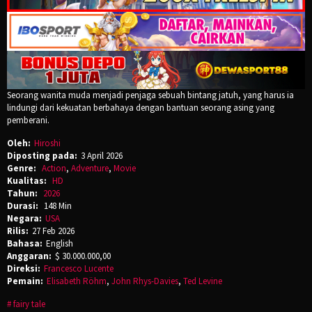
Seorang wanita muda menjadi penjaga sebuah bintang jatuh, yang harus ia
lindungi dari kekuatan berbahaya dengan bantuan seorang asing yang
pemberani.
Oleh:
Hiroshi
Diposting pada:
3 April 2026
Genre:
Action
,
Adventure
,
Movie
Kualitas:
HD
Tahun:
2026
Durasi:
148 Min
Negara:
USA
Rilis:
27 Feb 2026
Bahasa:
English
Anggaran:
$ 30.000.000,00
Direksi:
Francesco Lucente
Pemain:
Elisabeth Röhm
,
John Rhys-Davies
,
Ted Levine
fairy tale