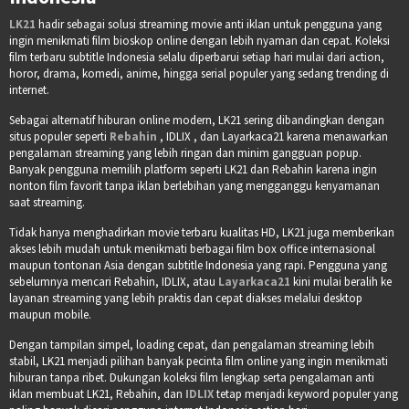
LK21
hadir sebagai solusi streaming movie anti iklan untuk pengguna yang
ingin menikmati film bioskop online dengan lebih nyaman dan cepat. Koleksi
film terbaru subtitle Indonesia selalu diperbarui setiap hari mulai dari action,
horor, drama, komedi, anime, hingga serial populer yang sedang trending di
internet.
Sebagai alternatif hiburan online modern, LK21 sering dibandingkan dengan
situs populer seperti
Rebahin
, IDLIX , dan Layarkaca21 karena menawarkan
pengalaman streaming yang lebih ringan dan minim gangguan popup.
Banyak pengguna memilih platform seperti LK21 dan Rebahin karena ingin
nonton film favorit tanpa iklan berlebihan yang mengganggu kenyamanan
saat streaming.
Tidak hanya menghadirkan movie terbaru kualitas HD, LK21 juga memberikan
akses lebih mudah untuk menikmati berbagai film box office internasional
maupun tontonan Asia dengan subtitle Indonesia yang rapi. Pengguna yang
sebelumnya mencari Rebahin, IDLIX, atau
Layarkaca21
kini mulai beralih ke
layanan streaming yang lebih praktis dan cepat diakses melalui desktop
maupun mobile.
Dengan tampilan simpel, loading cepat, dan pengalaman streaming lebih
stabil, LK21 menjadi pilihan banyak pecinta film online yang ingin menikmati
hiburan tanpa ribet. Dukungan koleksi film lengkap serta pengalaman anti
iklan membuat LK21, Rebahin, dan
IDLIX
tetap menjadi keyword populer yang