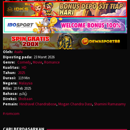
Oleh:
Asahi
Diposting pada:
23 Maret 2026
Genre:
Comedy
,
Movie
,
Romance
Kualitas:
HD
Tahun:
2025
Durasi:
119 Min
Negara:
Malaysia
Rilis:
20 Feb 2025
Bahasa:
தமிழ்
Direksi:
Shobaan
Pemain:
Hindravel Chandrabose
,
Mogan Chandra Dass
,
Shamini Ramasamy
romcom
CARI BERDASARKAN