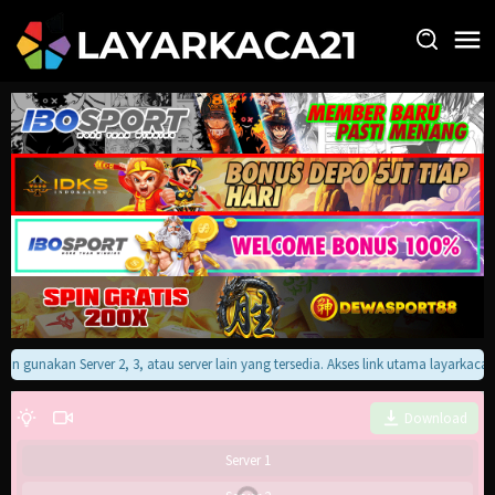
Loncat
ke
konten
akan gunakan Server 2, 3, atau server lain yang tersedia. Akses link utama layarkac
Download
Server 1