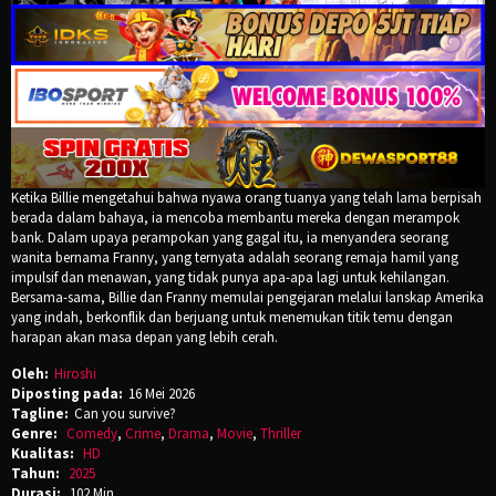
Ketika Billie mengetahui bahwa nyawa orang tuanya yang telah lama berpisah
berada dalam bahaya, ia mencoba membantu mereka dengan merampok
bank. Dalam upaya perampokan yang gagal itu, ia menyandera seorang
wanita bernama Franny, yang ternyata adalah seorang remaja hamil yang
impulsif dan menawan, yang tidak punya apa-apa lagi untuk kehilangan.
Bersama-sama, Billie dan Franny memulai pengejaran melalui lanskap Amerika
yang indah, berkonflik dan berjuang untuk menemukan titik temu dengan
harapan akan masa depan yang lebih cerah.
Oleh:
Hiroshi
Diposting pada:
16 Mei 2026
Tagline:
Can you survive?
Genre:
Comedy
,
Crime
,
Drama
,
Movie
,
Thriller
Kualitas:
HD
Tahun:
2025
Durasi:
102 Min