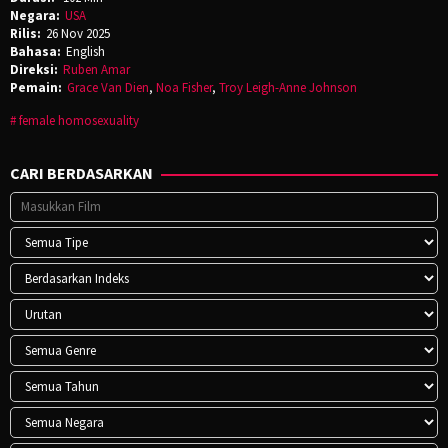
Negara:
USA
Rilis:
26 Nov 2025
Bahasa:
English
Direksi:
Ruben Amar
Pemain:
Grace Van Dien
,
Noa Fisher
,
Troy Leigh-Anne Johnson
female homosexuality
CARI BERDASARKAN