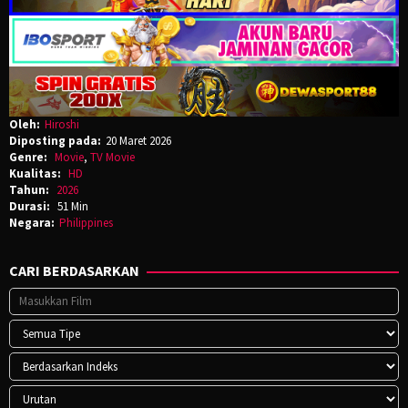
Oleh:
Hiroshi
Diposting pada:
20 Maret 2026
Genre:
Movie
,
TV Movie
Kualitas:
HD
Tahun:
2026
Durasi:
51 Min
Negara:
Philippines
CARI BERDASARKAN