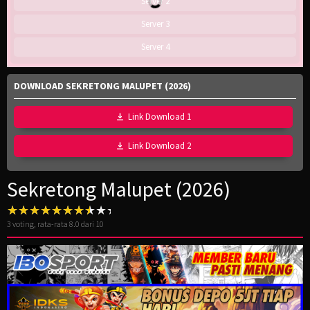
Server 2
Server 3
Server 4
DOWNLOAD SEKRETONG MALUPET (2026)
Link Download 1
Link Download 2
Sekretong Malupet (2026)
3
voting, rata-rata
8.0
dari 10