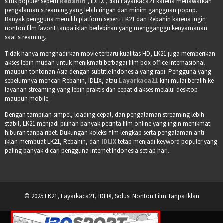
situs populer seperti
Rebahin
, IDLIX , dan Layarkaca21 karena menawarkan
pengalaman streaming yang lebih ringan dan minim gangguan popup.
Banyak pengguna memilih platform seperti LK21 dan Rebahin karena ingin
nonton film favorit tanpa iklan berlebihan yang mengganggu kenyamanan
saat streaming.
Tidak hanya menghadirkan movie terbaru kualitas HD, LK21 juga memberikan
akses lebih mudah untuk menikmati berbagai film box office internasional
maupun tontonan Asia dengan subtitle Indonesia yang rapi. Pengguna yang
sebelumnya mencari Rebahin, IDLIX, atau
Layarkaca21
kini mulai beralih ke
layanan streaming yang lebih praktis dan cepat diakses melalui desktop
maupun mobile.
Dengan tampilan simpel, loading cepat, dan pengalaman streaming lebih
stabil, LK21 menjadi pilihan banyak pecinta film online yang ingin menikmati
hiburan tanpa ribet. Dukungan koleksi film lengkap serta pengalaman anti
iklan membuat LK21, Rebahin, dan
IDLIX
tetap menjadi keyword populer yang
paling banyak dicari pengguna internet Indonesia setiap hari.
© 2025 LK21, Layarkaca21, IDLIX, Solusi Nonton Film Tanpa Iklan