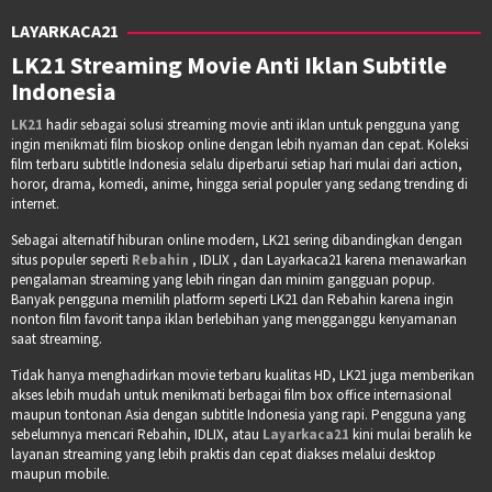
LAYARKACA21
LK21 Streaming Movie Anti Iklan Subtitle
Indonesia
LK21
hadir sebagai solusi streaming movie anti iklan untuk pengguna yang
ingin menikmati film bioskop online dengan lebih nyaman dan cepat. Koleksi
film terbaru subtitle Indonesia selalu diperbarui setiap hari mulai dari action,
horor, drama, komedi, anime, hingga serial populer yang sedang trending di
internet.
Sebagai alternatif hiburan online modern, LK21 sering dibandingkan dengan
situs populer seperti
Rebahin
, IDLIX , dan Layarkaca21 karena menawarkan
pengalaman streaming yang lebih ringan dan minim gangguan popup.
Banyak pengguna memilih platform seperti LK21 dan Rebahin karena ingin
nonton film favorit tanpa iklan berlebihan yang mengganggu kenyamanan
saat streaming.
Tidak hanya menghadirkan movie terbaru kualitas HD, LK21 juga memberikan
akses lebih mudah untuk menikmati berbagai film box office internasional
maupun tontonan Asia dengan subtitle Indonesia yang rapi. Pengguna yang
sebelumnya mencari Rebahin, IDLIX, atau
Layarkaca21
kini mulai beralih ke
layanan streaming yang lebih praktis dan cepat diakses melalui desktop
maupun mobile.