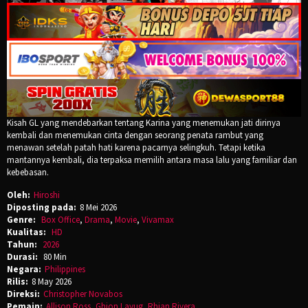
Kisah GL yang mendebarkan tentang Karina yang menemukan jati dirinya
kembali dan menemukan cinta dengan seorang penata rambut yang
menawan setelah patah hati karena pacarnya selingkuh. Tetapi ketika
mantannya kembali, dia terpaksa memilih antara masa lalu yang familiar dan
kebebasan.
Oleh:
Hiroshi
Diposting pada:
8 Mei 2026
Genre:
Box Office
,
Drama
,
Movie
,
Vivamax
Kualitas:
HD
Tahun:
2026
Durasi:
80 Min
Negara:
Philippines
Rilis:
8 May 2026
Direksi:
Christopher Novabos
Pemain:
Allison Ross
,
Ghion Layug
,
Rhian Rivera