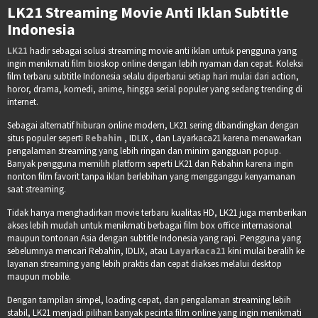
LK21 Streaming Movie Anti Iklan Subtitle
Indonesia
LK21
hadir sebagai solusi streaming movie anti iklan untuk pengguna yang
ingin menikmati film bioskop online dengan lebih nyaman dan cepat. Koleksi
film terbaru subtitle Indonesia selalu diperbarui setiap hari mulai dari action,
horor, drama, komedi, anime, hingga serial populer yang sedang trending di
internet.
Sebagai alternatif hiburan online modern, LK21 sering dibandingkan dengan
situs populer seperti
Rebahin
, IDLIX , dan Layarkaca21 karena menawarkan
pengalaman streaming yang lebih ringan dan minim gangguan popup.
Banyak pengguna memilih platform seperti LK21 dan Rebahin karena ingin
nonton film favorit tanpa iklan berlebihan yang mengganggu kenyamanan
saat streaming.
Tidak hanya menghadirkan movie terbaru kualitas HD, LK21 juga memberikan
akses lebih mudah untuk menikmati berbagai film box office internasional
maupun tontonan Asia dengan subtitle Indonesia yang rapi. Pengguna yang
sebelumnya mencari Rebahin, IDLIX, atau
Layarkaca21
kini mulai beralih ke
layanan streaming yang lebih praktis dan cepat diakses melalui desktop
maupun mobile.
Dengan tampilan simpel, loading cepat, dan pengalaman streaming lebih
stabil, LK21 menjadi pilihan banyak pecinta film online yang ingin menikmati