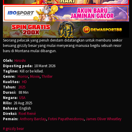
Seorang pelacak yang penuh dendam didatangkan untuk memburu seekor
beruang grizzly besar yang mulai menyerang manusia begitu sebuah resor
baru di Montana mulai dibangun.
Oleh:
Hiroshi
Diposting pada:
18 Maret 2026
Tagline:
Kill or be killed.
Genre:
Horror
,
Movie
,
Thriller
Kualitas:
HD
Tahun:
2025
Durasi:
88 Min
Negara:
USA
Rilis:
28 Aug 2025
Bahasa:
English
Direksi:
Roel Reiné
Pemain:
Anthony Barclay
,
Fotini Papatheodorou
,
James Oliver Wheatley
grizzly bear