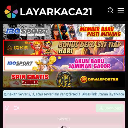
Loncat
ke
konten
an gunakan Server 2, 3, atau server lain yang tersedia. Akses link utama layarkaca
Download
Server 1