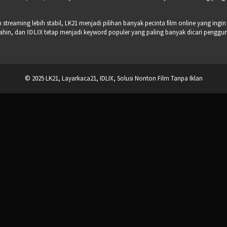
treaming lebih stabil, LK21 menjadi pilihan banyak pecinta film online yang ingin
bahin, dan
IDLIX
tetap menjadi keyword populer yang paling banyak dicari pengguna 
© 2025 LK21, Layarkaca21, IDLIX, Solusi Nonton Film Tanpa Iklan