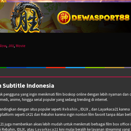
Blow
,
JAV
,
Movie
 Subtitle Indonesia
tuk pengguna yang ingin menikmati film bioskop online dengan lebih nyaman dan cepa
omedi, anime, hingga serial populer yang sedang trending di internet.
bandingkan dengan situs populer seperti
Rebahin
, IDLIX , dan Layarkaca21 karen
tform seperti LK21 dan Rebahin karena ingin nonton film favorit tanpa iklan b
21 juga memberikan akses lebih mudah untuk menikmati berbagai film box office 
 Rebahin, IDLIX, atau
Layarkaca21
kini mulai beralih ke layanan streaming yang