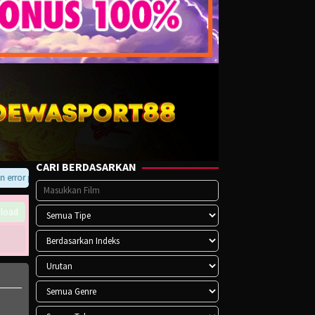
CARI BERDASARKAN
ror pada player atau saat download, hubungi kami di Telegram.
load