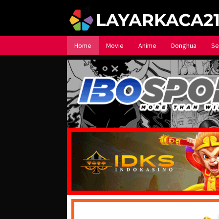
Loncat
ke
konten
Home
Movie
Anime
Donghua
Se