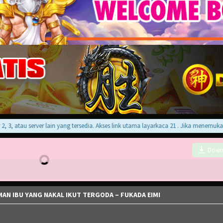
, atau server lain yang tersedia. Akses link utama layarkaca 21 . Jika menemukan er
Down
N IBU YANG NAKAL IKUT TERGODA – FUKADA EIMI