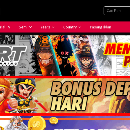
rial TV
Semi
Years
Country
Pasang Iklan