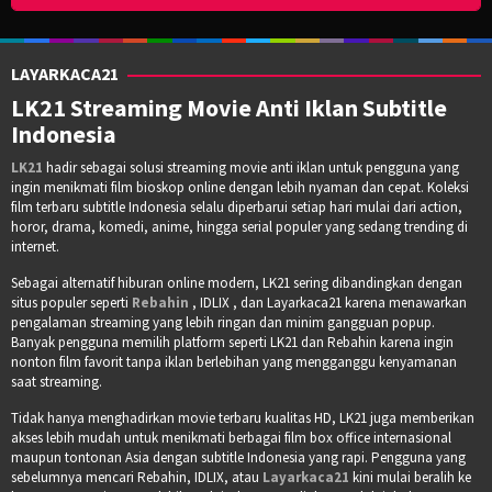
LAYARKACA21
LK21 Streaming Movie Anti Iklan Subtitle
Indonesia
LK21
hadir sebagai solusi streaming movie anti iklan untuk pengguna yang
ingin menikmati film bioskop online dengan lebih nyaman dan cepat. Koleksi
film terbaru subtitle Indonesia selalu diperbarui setiap hari mulai dari action,
horor, drama, komedi, anime, hingga serial populer yang sedang trending di
internet.
Sebagai alternatif hiburan online modern, LK21 sering dibandingkan dengan
situs populer seperti
Rebahin
, IDLIX , dan Layarkaca21 karena menawarkan
pengalaman streaming yang lebih ringan dan minim gangguan popup.
Banyak pengguna memilih platform seperti LK21 dan Rebahin karena ingin
nonton film favorit tanpa iklan berlebihan yang mengganggu kenyamanan
saat streaming.
Tidak hanya menghadirkan movie terbaru kualitas HD, LK21 juga memberikan
akses lebih mudah untuk menikmati berbagai film box office internasional
maupun tontonan Asia dengan subtitle Indonesia yang rapi. Pengguna yang
sebelumnya mencari Rebahin, IDLIX, atau
Layarkaca21
kini mulai beralih ke