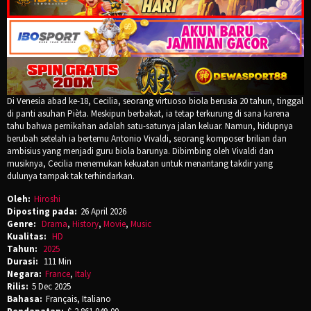
Di Venesia abad ke-18, Cecilia, seorang virtuoso biola berusia 20 tahun, tinggal
di panti asuhan Pièta. Meskipun berbakat, ia tetap terkurung di sana karena
tahu bahwa pernikahan adalah satu-satunya jalan keluar. Namun, hidupnya
berubah setelah ia bertemu Antonio Vivaldi, seorang komposer brilian dan
ambisius yang menjadi guru biola barunya. Dibimbing oleh Vivaldi dan
musiknya, Cecilia menemukan kekuatan untuk menantang takdir yang
dulunya tampak tak terhindarkan.
Oleh:
Hiroshi
Diposting pada:
26 April 2026
Genre:
Drama
,
History
,
Movie
,
Music
Kualitas:
HD
Tahun:
2025
Durasi:
111 Min
Negara:
France
,
Italy
Rilis:
5 Dec 2025
Bahasa:
Français, Italiano