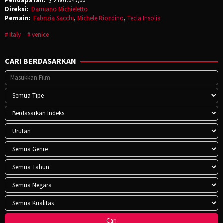
Pendapatan:
$ 2.861.049,00
Direksi:
Damiano Michieletto
Pemain:
Fabrizia Sacchi
,
Michele Riondino
,
Tecla Insolia
Italy
venice
CARI BERDASARKAN