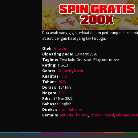
Dua ayah yang gigih terlibat dalam pertarungan lucu un
absurd dengan hasil yang tak terduga.
Oleh:
Hiroshi
Diposting pada:
19 Maret 2026
Tagline:
Two kids. One spot. Playtime is over.
Rating:
PG-13
Genre:
Comedy
,
Movie
Kualitas:
HD
Tahun:
2026
Durasi:
104 Min
Negara:
USA
Rilis:
17 Mar 2026
Bahasa:
English
Direksi:
Josh Duhamel
Pemain:
Antonia Thomas
,
Josh Duhamel
,
Michael Soc