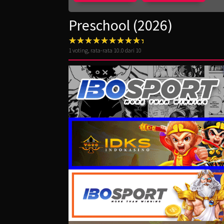
Preschool (2026)
1
voting, rata-rata
10.0
dari 10