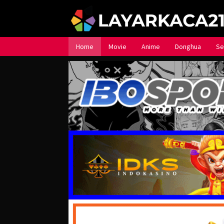
Loncat
ke
konten
Home
Movie
Anime
Donghua
Se