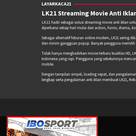
LAYARKACA21
LK21 Streaming Movie Anti Iklan
LK21
hadir sebagai solusi streaming movie anti iklan un
diperbarui setiap hari mulai dari action, horor, drama, k
Sebagai alternatif hiburan online modern, LK21 sering di
dan minim gangguan popup. Banyak pengguna memilih pla
Tidak hanya menghadirkan movie terbaru kualitas HD, LK
Indonesia yang rapi. Pengguna yang sebelumnya mencari
mobile.
Dengan tampilan simpel, loading cepat, dan pengalaman s
lengkap serta pengalaman anti iklan membuat LK21, Re