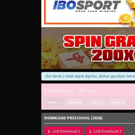
Jika Server 1 tidak dapat diputar, silakan gunakan Server 2, 3
Matikan lampu
Trailer
Server 1
Server 2
Server 3
Server 4
DOWNLOAD PRESCHOOL (2026)
Link Download 1
Link Download 2