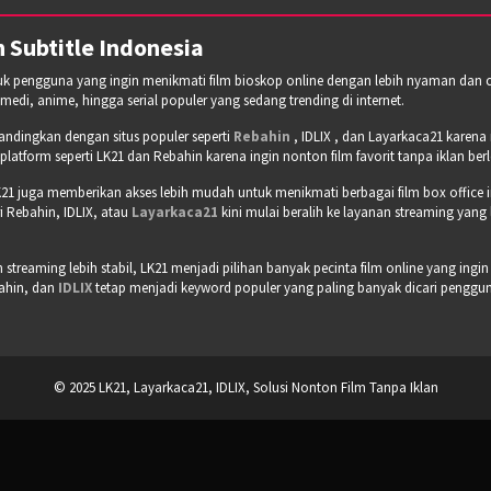
 Subtitle Indonesia
tuk pengguna yang ingin menikmati film bioskop online dengan lebih nyaman dan cepa
omedi, anime, hingga serial populer yang sedang trending di internet.
bandingkan dengan situs populer seperti
Rebahin
, IDLIX , dan Layarkaca21 karen
tform seperti LK21 dan Rebahin karena ingin nonton film favorit tanpa iklan b
21 juga memberikan akses lebih mudah untuk menikmati berbagai film box office 
 Rebahin, IDLIX, atau
Layarkaca21
kini mulai beralih ke layanan streaming yang
treaming lebih stabil, LK21 menjadi pilihan banyak pecinta film online yang ingin
bahin, dan
IDLIX
tetap menjadi keyword populer yang paling banyak dicari pengguna 
© 2025 LK21, Layarkaca21, IDLIX, Solusi Nonton Film Tanpa Iklan