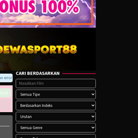
CARI BERDASARKAN
ror pada player atau saat download, hubungi kami di Telegram.
load