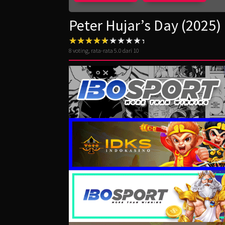
Peter Hujar’s Day (2025)
8
voting, rata-rata
5.0
dari 10