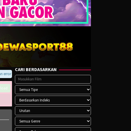
CARI BERDASARKAN
ror pada player atau saat download, hubungi kami di Telegram.
load