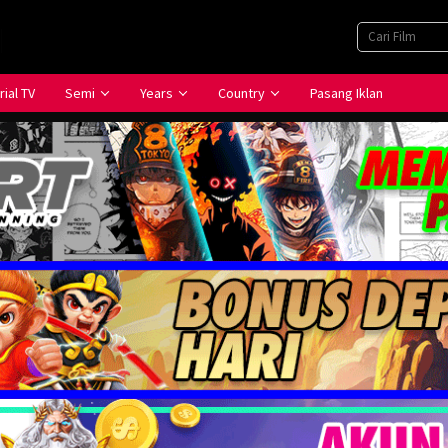
rial TV
Semi
Years
Country
Pasang Iklan