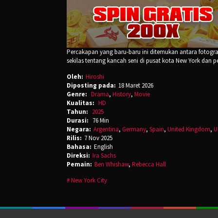
Percakapan yang baru-baru ini ditemukan antara fotogr
sekilas tentang kancah seni di pusat kota New York dan 
Oleh:
Hiroshi
Diposting pada:
18 Maret 2026
Genre:
Drama
,
History
,
Movie
Kualitas:
HD
Tahun:
2025
Durasi:
76 Min
Negara:
Argentina
,
Germany
,
Spain
,
United Kingdom
,
U
Rilis:
7 Nov 2025
Bahasa:
English
Direksi:
Ira Sachs
Pemain:
Ben Whishaw
,
Rebecca Hall
New York City