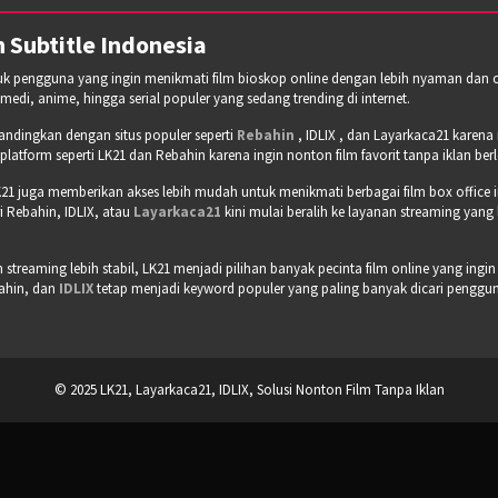
 Subtitle Indonesia
tuk pengguna yang ingin menikmati film bioskop online dengan lebih nyaman dan cepa
omedi, anime, hingga serial populer yang sedang trending di internet.
bandingkan dengan situs populer seperti
Rebahin
, IDLIX , dan Layarkaca21 karen
tform seperti LK21 dan Rebahin karena ingin nonton film favorit tanpa iklan b
21 juga memberikan akses lebih mudah untuk menikmati berbagai film box office 
 Rebahin, IDLIX, atau
Layarkaca21
kini mulai beralih ke layanan streaming yang
treaming lebih stabil, LK21 menjadi pilihan banyak pecinta film online yang ingin
bahin, dan
IDLIX
tetap menjadi keyword populer yang paling banyak dicari pengguna 
© 2025 LK21, Layarkaca21, IDLIX, Solusi Nonton Film Tanpa Iklan