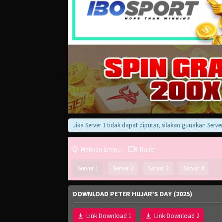
Jika Server 1 tidak dapat diputar, silakan gunakan Server 2, 3,
Matikan lampu
Trailer
Server 1
Server 2
Server 3
Server 4
DOWNLOAD PETER HUJAR’S DAY (2025)
Link Download 1
Link Download 2