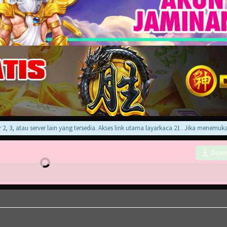
 atau server lain yang tersedia. Akses link utama layarkaca 21 . Jika menemukan er
Down