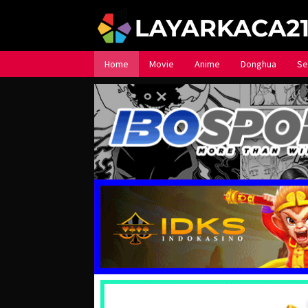
Loncat
ke
konten
Home
Movie
Anime
Donghua
Se