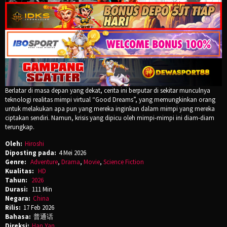
Berlatar di masa depan yang dekat, cerita ini berputar di sekitar munculnya
teknologi realitas mimpi virtual “Good Dreams”, yang memungkinkan orang
untuk melakukan apa pun yang mereka inginkan dalam mimpi yang mereka
ciptakan sendiri. Namun, krisis yang dipicu oleh mimpi-mimpi ini diam-diam
terungkap.
Oleh:
Hiroshi
Diposting pada:
4 Mei 2026
Genre:
Adventure
,
Drama
,
Movie
,
Science Fiction
Kualitas:
HD
Tahun:
2026
Durasi:
111 Min
Negara:
China
Rilis:
17 Feb 2026
Bahasa:
普通话
Direksi:
Han Yan