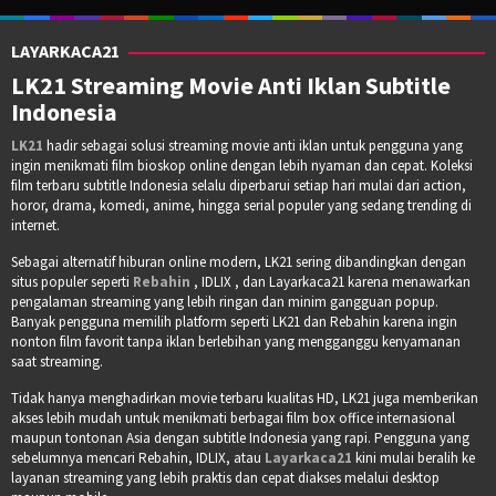
LAYARKACA21
LK21 Streaming Movie Anti Iklan Subtitle
Indonesia
LK21
hadir sebagai solusi streaming movie anti iklan untuk pengguna yang
ingin menikmati film bioskop online dengan lebih nyaman dan cepat. Koleksi
film terbaru subtitle Indonesia selalu diperbarui setiap hari mulai dari action,
horor, drama, komedi, anime, hingga serial populer yang sedang trending di
internet.
Sebagai alternatif hiburan online modern, LK21 sering dibandingkan dengan
situs populer seperti
Rebahin
, IDLIX , dan Layarkaca21 karena menawarkan
pengalaman streaming yang lebih ringan dan minim gangguan popup.
Banyak pengguna memilih platform seperti LK21 dan Rebahin karena ingin
nonton film favorit tanpa iklan berlebihan yang mengganggu kenyamanan
saat streaming.
Tidak hanya menghadirkan movie terbaru kualitas HD, LK21 juga memberikan
akses lebih mudah untuk menikmati berbagai film box office internasional
maupun tontonan Asia dengan subtitle Indonesia yang rapi. Pengguna yang
sebelumnya mencari Rebahin, IDLIX, atau
Layarkaca21
kini mulai beralih ke
layanan streaming yang lebih praktis dan cepat diakses melalui desktop