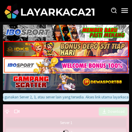
Loncat
ke
konten
kan gunakan Server 2, 3, atau server lain yang tersedia. Akses link utama layarkaca
Download
Server 1