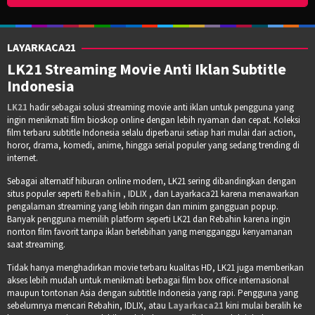
LAYARKACA21
LK21 Streaming Movie Anti Iklan Subtitle
Indonesia
LK21
hadir sebagai solusi streaming movie anti iklan untuk pengguna yang
ingin menikmati film bioskop online dengan lebih nyaman dan cepat. Koleksi
film terbaru subtitle Indonesia selalu diperbarui setiap hari mulai dari action,
horor, drama, komedi, anime, hingga serial populer yang sedang trending di
internet.
Sebagai alternatif hiburan online modern, LK21 sering dibandingkan dengan
situs populer seperti
Rebahin
, IDLIX , dan Layarkaca21 karena menawarkan
pengalaman streaming yang lebih ringan dan minim gangguan popup.
Banyak pengguna memilih platform seperti LK21 dan Rebahin karena ingin
nonton film favorit tanpa iklan berlebihan yang mengganggu kenyamanan
saat streaming.
Tidak hanya menghadirkan movie terbaru kualitas HD, LK21 juga memberikan
akses lebih mudah untuk menikmati berbagai film box office internasional
maupun tontonan Asia dengan subtitle Indonesia yang rapi. Pengguna yang
sebelumnya mencari Rebahin, IDLIX, atau
Layarkaca21
kini mulai beralih ke