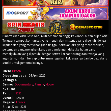
Dinarrasikan oleh Josh Gad, ikuti perjalanan tinggi ke kanopi hutan hujan Asia
Tenggara tempat komunitas yang megah dan misterius yang dipenuhi dengan
kepribadian yang menyenangkan tinggal. Saksikan aksi yang mendebarkan,
pertemuan yang mengharukan, dan pandangan dekat ke hutan yang
menakjubkan yang dipenuhi dengan satwa liar saat orangutan remaja yang
ingin tahu, Indah, bersiap untuk meninggalkan keluarganya dan berpetualang
sendiri untuk pertama kalinya.
Oleh:
Hiroshi
Diposting pada:
24 April 2026
Rating:
G
Genre:
Documentary
,
Family
,
Movie
Kualitas:
HD
Tahun:
2026
Durasi:
82 Min
Negara:
France
Rilis:
22 Apr 2026