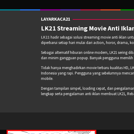
LAYARKACA21
LK21 Streaming Movie Anti Iklan
LK21
hadir sebagai solusi streaming movie anti iklan un
diperbarui setiap hari mulai dari action, horor, drama, k
Sebagai alternatif hiburan online modern, LK21 sering di
dan minim gangguan popup. Banyak pengguna memilih pla
Tidak hanya menghadirkan movie terbaru kualitas HD, LK
Indonesia yang rapi. Pengguna yang sebelumnya mencari
mobile.
Dengan tampilan simpel, loading cepat, dan pengalaman s
lengkap serta pengalaman anti iklan membuat LK21, Re