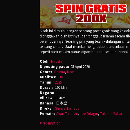
Kisah ini dimulai dengan seorang protagonis yang kesad
ditinggalkan oleh istrinya, dan tinggal bersama secara 
perempuannya. Seorang pria yang telah kehilangan cinta
tentang cinta… Saat mereka menghadapi penderitaan ma
seperti pasir musim panas digambarkan—sebuah mahakar
Oleh:
Hiroshi
Diposting pada:
25 April 2026
Genre:
Drama
,
Movie
Kualitas:
HD
Tahun:
2025
Durasi:
102 Min
Negara:
Japan
Rilis:
4 Jul 2025
Bahasa:
日本語
Direksi:
Shinya Tamada
Pemain:
Akari Takaishi
,
Joe Odagiri
,
Takako Matsu
redemption