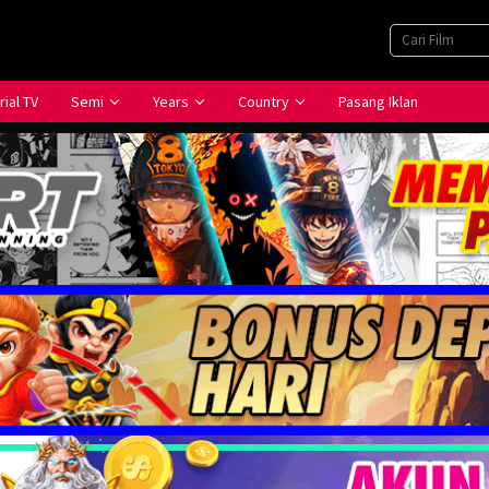
rial TV
Semi
Years
Country
Pasang Iklan