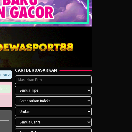
CARI BERDASARKAN
or pada player atau saat download, hubungi kami di Telegram.
load