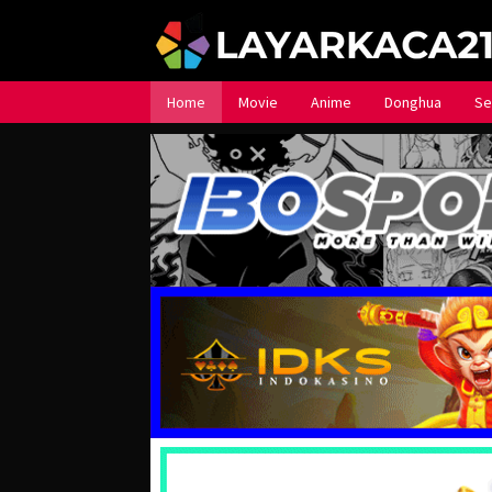
Loncat
ke
konten
Home
Movie
Anime
Donghua
Se