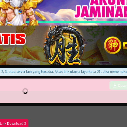
 atau server lain yang tersedia. Akses link utama layarkaca 21 . Jika menemukan err
Down
Link Download 3