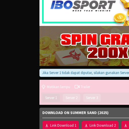
Jika Server 1 tidak dapat diputar, silakan gunakan Server 2, 3,
Matikan lampu
Trailer
Server 1
Server 2
Server 3
DOWNLOAD ON SUMMER SAND (2025)
Link Download 1
Link Download 2