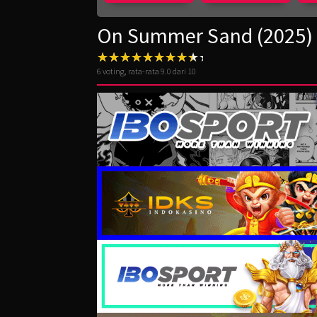
On Summer Sand (2025)
6
voting, rata-rata
9.0
dari 10