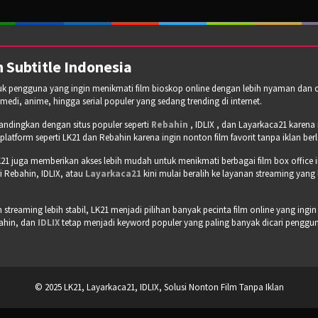
 Subtitle Indonesia
tuk pengguna yang ingin menikmati film bioskop online dengan lebih nyaman dan cepa
omedi, anime, hingga serial populer yang sedang trending di internet.
bandingkan dengan situs populer seperti
Rebahin
, IDLIX , dan Layarkaca21 karen
tform seperti LK21 dan Rebahin karena ingin nonton film favorit tanpa iklan b
21 juga memberikan akses lebih mudah untuk menikmati berbagai film box office 
 Rebahin, IDLIX, atau
Layarkaca21
kini mulai beralih ke layanan streaming yang
treaming lebih stabil, LK21 menjadi pilihan banyak pecinta film online yang ingin
bahin, dan
IDLIX
tetap menjadi keyword populer yang paling banyak dicari pengguna 
© 2025 LK21, Layarkaca21, IDLIX, Solusi Nonton Film Tanpa Iklan