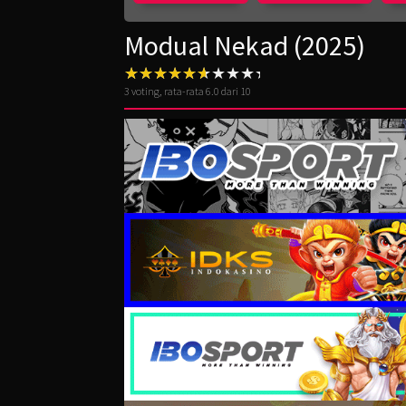
Modual Nekad (2025)
3
voting, rata-rata
6.0
dari 10