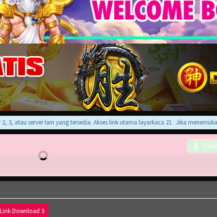
 atau server lain yang tersedia. Akses link utama layarkaca 21 . Jika menemukan er
Down
Link Download 3