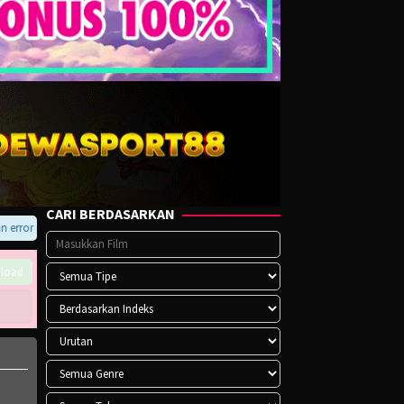
CARI BERDASARKAN
ror pada player atau saat download, hubungi kami di Telegram.
load