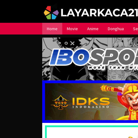
Loncat
ke
konten
Home
Movie
Anime
Donghua
Se