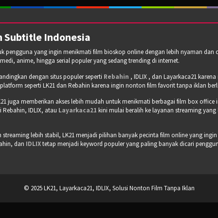
 Subtitle Indonesia
tuk pengguna yang ingin menikmati film bioskop online dengan lebih nyaman dan cepa
omedi, anime, hingga serial populer yang sedang trending di internet.
bandingkan dengan situs populer seperti
Rebahin
, IDLIX , dan Layarkaca21 karen
tform seperti LK21 dan Rebahin karena ingin nonton film favorit tanpa iklan b
21 juga memberikan akses lebih mudah untuk menikmati berbagai film box office 
 Rebahin, IDLIX, atau
Layarkaca21
kini mulai beralih ke layanan streaming yang
treaming lebih stabil, LK21 menjadi pilihan banyak pecinta film online yang ingin
bahin, dan
IDLIX
tetap menjadi keyword populer yang paling banyak dicari pengguna 
© 2025 LK21, Layarkaca21, IDLIX, Solusi Nonton Film Tanpa Iklan