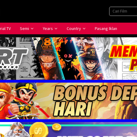
rial TV
Semi
Years
Country
Pasang Iklan