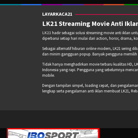
LAYARKACA21
LK21 Streaming Movie Anti Iklan
LK21
hadir sebagai solusi streaming movie anti iklan un
diperbarui setiap hari mulai dari action, horor, drama, k
Sebagai alternatif hiburan online modern, LK21 sering di
dan minim gangguan popup. Banyak pengguna memilih pla
Tidak hanya menghadirkan movie terbaru kualitas HD, LK
Indonesia yang rapi. Pengguna yang sebelumnya mencari
mobile.
Dengan tampilan simpel, loading cepat, dan pengalaman s
lengkap serta pengalaman anti iklan membuat LK21, Re