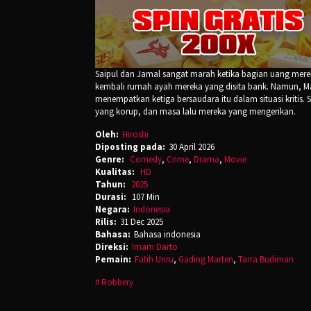
Saipul dan Jamal sangat marah ketika bagian uang mere
kembali rumah ayah mereka yang disita bank. Namun, Ma
menempatkan ketiga bersaudara itu dalam situasi kritis
yang korup, dan masa lalu mereka yang mengerikan.
Oleh:
Hiroshi
Diposting pada:
30 April 2026
Genre:
Comedy
,
Crime
,
Drama
,
Movie
Kualitas:
HD
Tahun:
2025
Durasi:
107 Min
Negara:
Indonesia
Rilis:
31 Dec 2025
Bahasa:
Bahasa indonesia
Direksi:
Imam Darto
Pemain:
Fatih Unru
,
Gading Marten
,
Tarra Budiman
Robbery