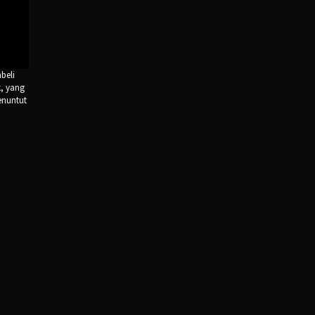
beli
, yang
enuntut