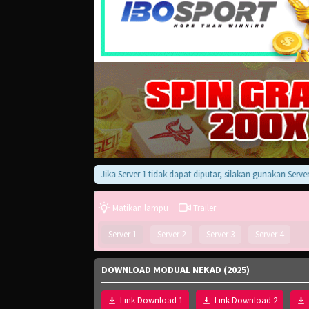
Jika Server 1 tidak dapat diputar, silakan gunakan Server 2, 3,
Matikan lampu
Trailer
Server 1
Server 2
Server 3
Server 4
DOWNLOAD MODUAL NEKAD (2025)
Link Download 1
Link Download 2