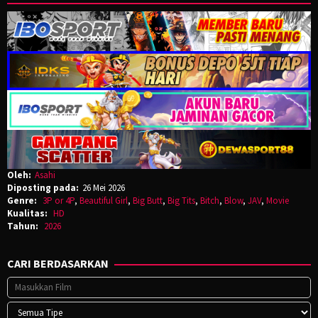
Oleh:
Asahi
Diposting pada:
26 Mei 2026
Genre:
3P or 4P
,
Beautiful Girl
,
Big Butt
,
Big Tits
,
Bitch
,
Blow
,
JAV
,
Movie
Kualitas:
HD
Tahun:
2026
CARI BERDASARKAN