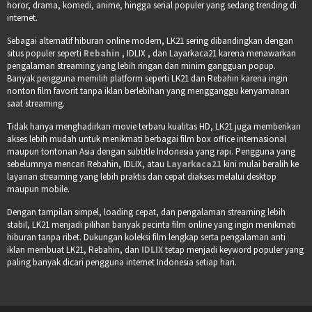
horor, drama, komedi, anime, hingga serial populer yang sedang trending di
internet.
Sebagai alternatif hiburan online modern, LK21 sering dibandingkan dengan
situs populer seperti
Rebahin
, IDLIX , dan Layarkaca21 karena menawarkan
pengalaman streaming yang lebih ringan dan minim gangguan popup.
Banyak pengguna memilih platform seperti LK21 dan Rebahin karena ingin
nonton film favorit tanpa iklan berlebihan yang mengganggu kenyamanan
saat streaming.
Tidak hanya menghadirkan movie terbaru kualitas HD, LK21 juga memberikan
akses lebih mudah untuk menikmati berbagai film box office internasional
maupun tontonan Asia dengan subtitle Indonesia yang rapi. Pengguna yang
sebelumnya mencari Rebahin, IDLIX, atau
Layarkaca21
kini mulai beralih ke
layanan streaming yang lebih praktis dan cepat diakses melalui desktop
maupun mobile.
Dengan tampilan simpel, loading cepat, dan pengalaman streaming lebih
stabil, LK21 menjadi pilihan banyak pecinta film online yang ingin menikmati
hiburan tanpa ribet. Dukungan koleksi film lengkap serta pengalaman anti
iklan membuat LK21, Rebahin, dan
IDLIX
tetap menjadi keyword populer yang
paling banyak dicari pengguna internet Indonesia setiap hari.