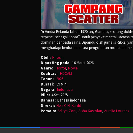
Di Hindia Belanda tahun 1920-an, Giandra, seorang dokt
terpencil sebagai “obat” untuk penyakit mental. Merasa t
dominan daripada sains. Dipandu oleh jurnalis Rikke, 
menghadapi benturan antara pengobatan modern dan ke
Oleh:
Hiroshi
Diposting pada:
16 Maret 2026
Genre:
Horror
,
Movie
Kualitas:
HDCAM
Tahun:
2025
Durasi:
99 Min
Negara:
Indonesia
Rilis:
4 Sep 2025
Bahasa:
Bahasa indonesia
Direksi:
Helfi C.H. Kardit
Pemain:
Aditya Zoni
,
Aisha Kastolan
,
Aurelia Lourdes