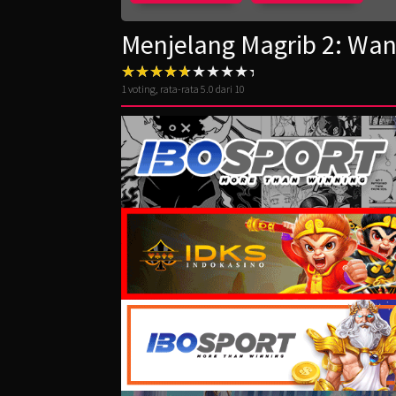
Menjelang Magrib 2: Wani
1
voting, rata-rata
5.0
dari 10