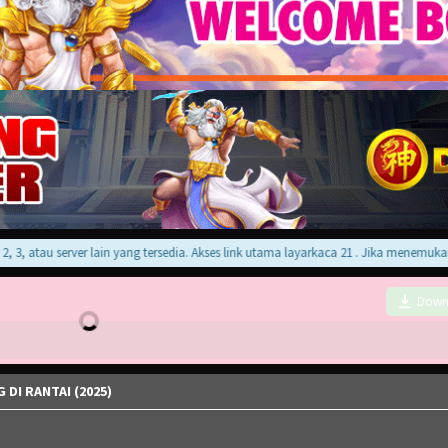
 atau server lain yang tersedia. Akses link utama layarkaca 21 . Jika menemukan err
Down
DI RANTAI (2025)