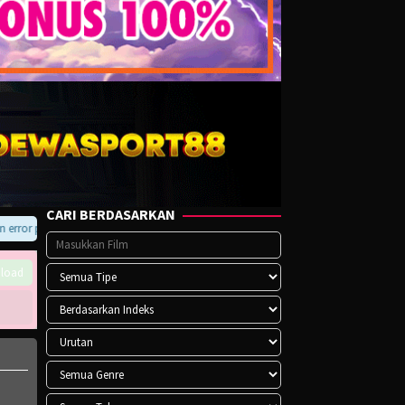
CARI BERDASARKAN
or pada player atau saat download, hubungi kami di Telegram.
load