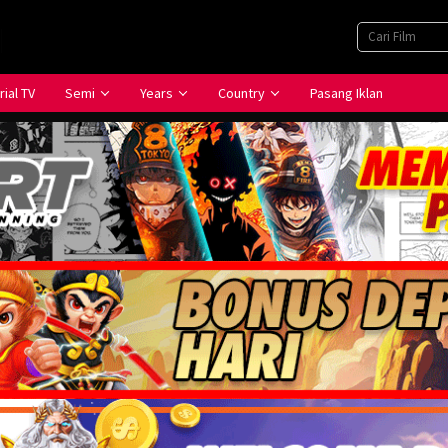
rial TV
Semi
Years
Country
Pasang Iklan