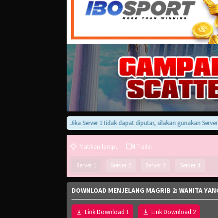
Jika Server 1 tidak dapat diputar, silakan gunakan Server 2, 3,
Matikan lampu
Trailer
Server 1
Server 2
Server 3
Server 4
DOWNLOAD MENJELANG MAGRIB 2: WANITA YANG 
Link Download 1
Link Download 2