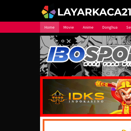
Loncat
ke
konten
Home
Movie
Anime
Donghua
Se