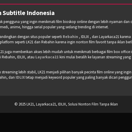
 Subtitle Indonesia
tuk pengguna yang ingin menikmati film bioskop online dengan lebih nyaman dan cepa
omedi, anime, hingga serial populer yang sedang trending di internet.
bandingkan dengan situs populer seperti
Rebahin
, IDLIX , dan Layarkaca21 karen
tform seperti LK21 dan Rebahin karena ingin nonton film favorit tanpa iklan b
21 juga memberikan akses lebih mudah untuk menikmati berbagai film box office 
 Rebahin, IDLIX, atau
Layarkaca21
kini mulai beralih ke layanan streaming yang
treaming lebih stabil, LK21 menjadi pilihan banyak pecinta film online yang ingin
bahin, dan
IDLIX
tetap menjadi keyword populer yang paling banyak dicari pengguna 
© 2025 LK21, Layarkaca21, IDLIX, Solusi Nonton Film Tanpa Iklan