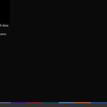
ah desa
harus