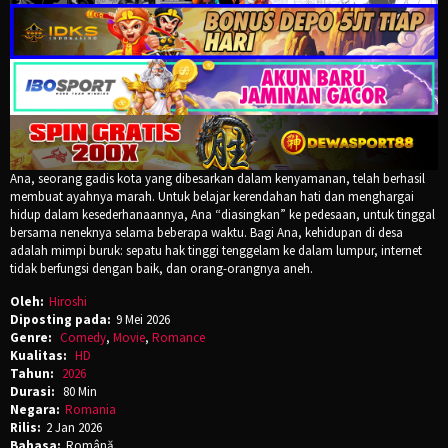
Ana, seorang gadis kota yang dibesarkan dalam kenyamanan, telah berhasil
membuat ayahnya marah. Untuk belajar kerendahan hati dan menghargai
hidup dalam kesederhanaannya, Ana “diasingkan” ke pedesaan, untuk tinggal
bersama neneknya selama beberapa waktu. Bagi Ana, kehidupan di desa
adalah mimpi buruk: sepatu hak tinggi tenggelam ke dalam lumpur, internet
tidak berfungsi dengan baik, dan orang-orangnya aneh.
Oleh:
Hiroshi
Diposting pada:
9 Mei 2026
Genre:
Comedy
,
Movie
,
Romance
Kualitas:
HD
Tahun:
2026
Durasi:
80 Min
Negara:
Romania
Rilis:
2 Jan 2026
Bahasa:
Română