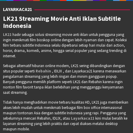
LAYARKACA21
LK21 Streaming Movie Anti Iklan Subtitle
Indonesia
LK21
hadir sebagai solusi streaming movie anti iklan untuk pengguna yang
ingin menikmati film bioskop online dengan lebih nyaman dan cepat. Koleksi
film terbaru subtitle Indonesia selalu diperbarui setiap hari mulai dari action,
horor, drama, komedi, anime, hingga serial populer yang sedang trending di
internet.
Sebagai alternatif hiburan online modern, LK21 sering dibandingkan dengan
situs populer seperti
Rebahin
, IDLIX , dan Layarkaca21 karena menawarkan
pengalaman streaming yang lebih ringan dan minim gangguan popup.
Banyak pengguna memilih platform seperti LK21 dan Rebahin karena ingin
nonton film favorit tanpa iklan berlebihan yang mengganggu kenyamanan
saat streaming.
Tidak hanya menghadirkan movie terbaru kualitas HD, LK21 juga memberikan
akses lebih mudah untuk menikmati berbagai film box office internasional
maupun tontonan Asia dengan subtitle Indonesia yang rapi. Pengguna yang
sebelumnya mencari Rebahin, IDLIX, atau
Layarkaca21
kini mulai beralih ke
layanan streaming yang lebih praktis dan cepat diakses melalui desktop
maupun mobile.