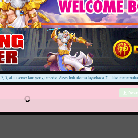
 atau server lain yang tersedia. Akses link utama layarkaca 21 . Jika menemukan er
Down