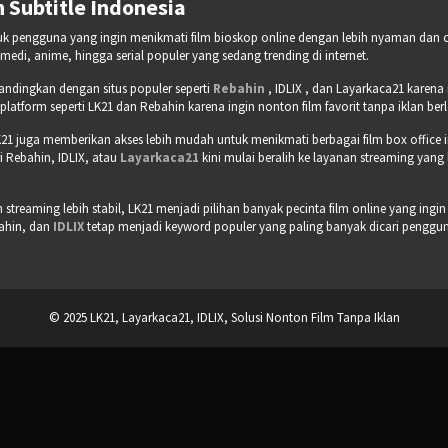
 Subtitle Indonesia
tuk pengguna yang ingin menikmati film bioskop online dengan lebih nyaman dan cepa
omedi, anime, hingga serial populer yang sedang trending di internet.
bandingkan dengan situs populer seperti
Rebahin
, IDLIX , dan Layarkaca21 karen
tform seperti LK21 dan Rebahin karena ingin nonton film favorit tanpa iklan b
21 juga memberikan akses lebih mudah untuk menikmati berbagai film box office 
 Rebahin, IDLIX, atau
Layarkaca21
kini mulai beralih ke layanan streaming yang
treaming lebih stabil, LK21 menjadi pilihan banyak pecinta film online yang ingin
bahin, dan
IDLIX
tetap menjadi keyword populer yang paling banyak dicari pengguna 
© 2025 LK21, Layarkaca21, IDLIX, Solusi Nonton Film Tanpa Iklan