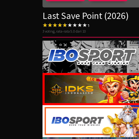
Last Save Point (2026)
3
voting, rata-rata
5.0
dari 10