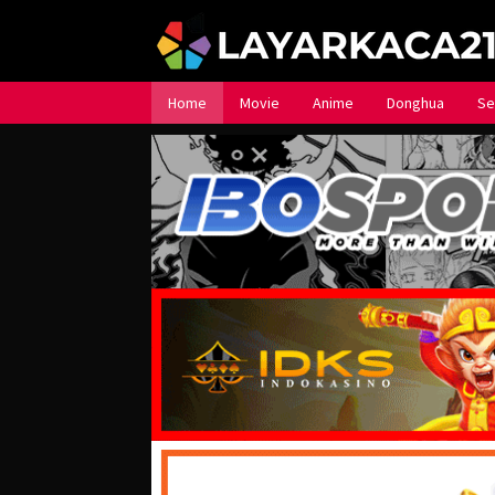
Loncat
ke
konten
Home
Movie
Anime
Donghua
Se