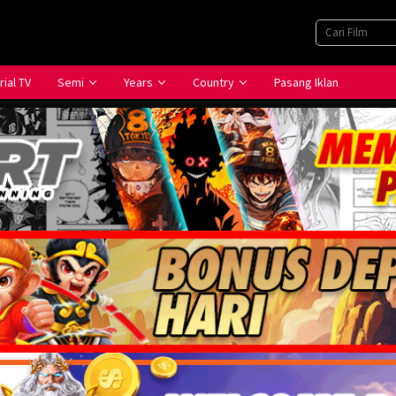
rial TV
Semi
Years
Country
Pasang Iklan