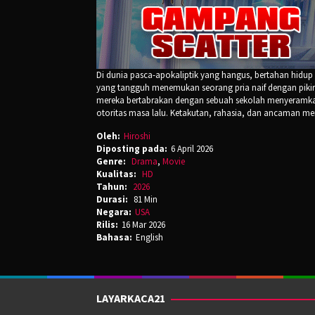
Di dunia pasca-apokaliptik yang hangus, bertahan hidup
yang tangguh menemukan seorang pria naif dengan pikira
mereka bertabrakan dengan sebuah sekolah menyeramkan
otoritas masa lalu. Ketakutan, rahasia, dan ancaman me
Oleh:
Hiroshi
Diposting pada:
6 April 2026
Genre:
Drama
,
Movie
Kualitas:
HD
Tahun:
2026
Durasi:
81 Min
Negara:
USA
Rilis:
16 Mar 2026
Bahasa:
English
LAYARKACA21