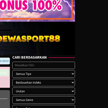
CARI BERDASARKAN
ror pada player atau saat download, hubungi kami di Telegram.
load