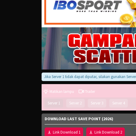
Jika Server 1 tidak dapat diputar, silakan gunakan Server 2, 3,
Matikan lampu
Trailer
Server 1
Server 2
Server 3
Server 4
DOWNLOAD LAST SAVE POINT (2026)
Link Download 1
Link Download 2