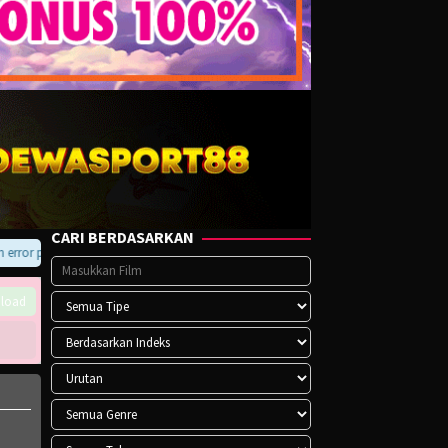
CARI BERDASARKAN
 pada player atau saat download, hubungi kami di Telegram.
load