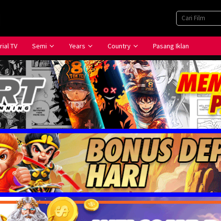
rial TV
Semi
Years
Country
Pasang Iklan