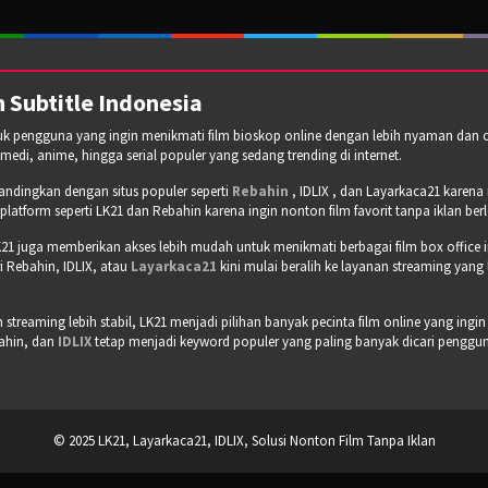
 Subtitle Indonesia
tuk pengguna yang ingin menikmati film bioskop online dengan lebih nyaman dan cepa
omedi, anime, hingga serial populer yang sedang trending di internet.
bandingkan dengan situs populer seperti
Rebahin
, IDLIX , dan Layarkaca21 karen
tform seperti LK21 dan Rebahin karena ingin nonton film favorit tanpa iklan b
21 juga memberikan akses lebih mudah untuk menikmati berbagai film box office 
 Rebahin, IDLIX, atau
Layarkaca21
kini mulai beralih ke layanan streaming yang
treaming lebih stabil, LK21 menjadi pilihan banyak pecinta film online yang ingin
bahin, dan
IDLIX
tetap menjadi keyword populer yang paling banyak dicari pengguna 
© 2025 LK21, Layarkaca21, IDLIX, Solusi Nonton Film Tanpa Iklan