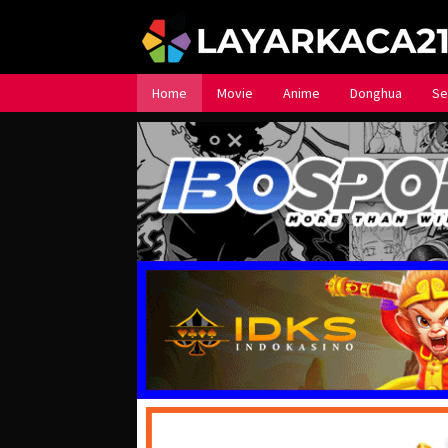
Loncat
ke
konten
Home
Movie
Anime
Donghua
Se