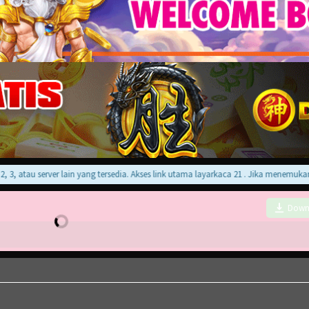
au server lain yang tersedia. Akses link utama layarkaca 21 . Jika menemukan error
Down