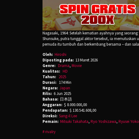
Nagasaki, 1964: Setelah kematian ayahnya yang seorang 
Shunsuke, putra tunggal aktor tersebut, ia memutuskan u
pemuda itu tumbuh dan berkembang bersama – dan salah
Oleh:
Hiroshi
Diposting pada:
13 Maret 2026
Genre:
Drama
,
Movie
Kualitas:
HD
Tahun:
2025
Durasi:
174 Min
Negara:
Japan
Rilis:
6 Jun 2025
Bahasa:
日本語
Anggaran:
$ 8.000.000,00
Pendapatan:
$ 130.541.608,00
Direksi:
Sang-il Lee
Pemain:
Mitsuki Takahata
,
Ryo Yoshizawa
,
Ryusei Yok
rivalry