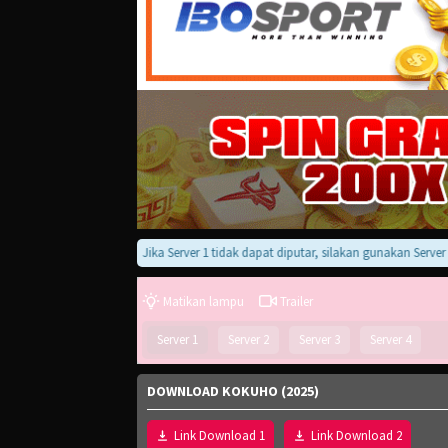
Jika Server 1 tidak dapat diputar, silakan gunakan Server 2, 3, at
Matikan lampu
Trailer
Server 1
Server 2
Server 3
Server 4
DOWNLOAD KOKUHO (2025)
Link Download 1
Link Download 2