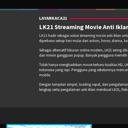
LAYARKACA21
LK21 Streaming Movie Anti Iklan
LK21
hadir sebagai solusi streaming movie anti iklan un
diperbarui setiap hari mulai dari action, horor, drama, k
Sebagai alternatif hiburan online modern, LK21 sering di
dan minim gangguan popup. Banyak pengguna memilih pla
Tidak hanya menghadirkan movie terbaru kualitas HD, LK
Indonesia yang rapi. Pengguna yang sebelumnya mencari
mobile.
Dengan tampilan simpel, loading cepat, dan pengalaman s
lengkap serta pengalaman anti iklan membuat LK21, Re