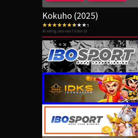
Kokuho (2025)
45
voting, rata-rata
7.0
dari 10