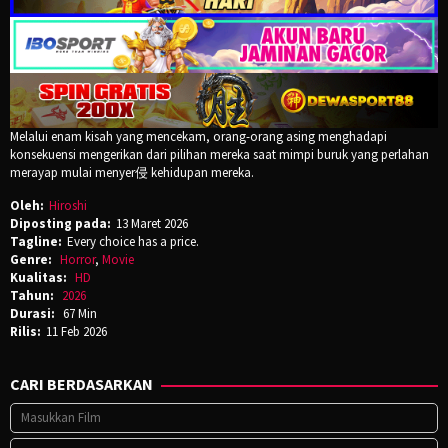
Melalui enam kisah yang mencekam, orang-orang asing menghadapi
konsekuensi mengerikan dari pilihan mereka saat mimpi buruk yang perlahan
merayap mulai menyer侵 kehidupan mereka.
Oleh:
Hiroshi
Diposting pada:
13 Maret 2026
Tagline:
Every choice has a price.
Genre:
Horror
,
Movie
Kualitas:
HD
Tahun:
2026
Durasi:
67 Min
Rilis:
11 Feb 2026
CARI BERDASARKAN