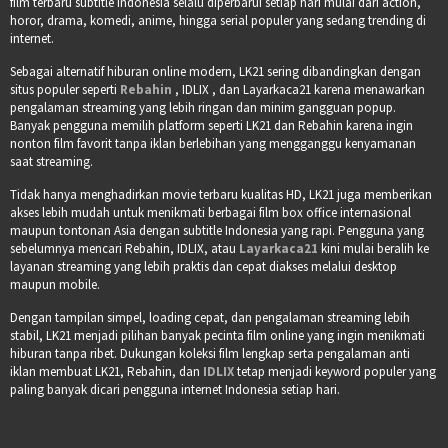
film terbaru subtitle Indonesia selalu diperbarui setiap hari mulai dari action,
horor, drama, komedi, anime, hingga serial populer yang sedang trending di
internet.
Sebagai alternatif hiburan online modern, LK21 sering dibandingkan dengan
situs populer seperti
Rebahin
, IDLIX , dan Layarkaca21 karena menawarkan
pengalaman streaming yang lebih ringan dan minim gangguan popup.
Banyak pengguna memilih platform seperti LK21 dan Rebahin karena ingin
nonton film favorit tanpa iklan berlebihan yang mengganggu kenyamanan
saat streaming.
Tidak hanya menghadirkan movie terbaru kualitas HD, LK21 juga memberikan
akses lebih mudah untuk menikmati berbagai film box office internasional
maupun tontonan Asia dengan subtitle Indonesia yang rapi. Pengguna yang
sebelumnya mencari Rebahin, IDLIX, atau
Layarkaca21
kini mulai beralih ke
layanan streaming yang lebih praktis dan cepat diakses melalui desktop
maupun mobile.
Dengan tampilan simpel, loading cepat, dan pengalaman streaming lebih
stabil, LK21 menjadi pilihan banyak pecinta film online yang ingin menikmati
hiburan tanpa ribet. Dukungan koleksi film lengkap serta pengalaman anti
iklan membuat LK21, Rebahin, dan
IDLIX
tetap menjadi keyword populer yang
paling banyak dicari pengguna internet Indonesia setiap hari.