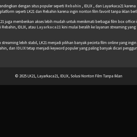
bandingkan dengan situs populer seperti
Rebahin
, IDLIX , dan Layarkaca21 karen
tform seperti LK21 dan Rebahin karena ingin nonton film favorit tanpa iklan b
21 juga memberikan akses lebih mudah untuk menikmati berbagai film box office 
 Rebahin, IDLIX, atau
Layarkaca21
kini mulai beralih ke layanan streaming yang
treaming lebih stabil, LK21 menjadi pilihan banyak pecinta film online yang ingin
bahin, dan
IDLIX
tetap menjadi keyword populer yang paling banyak dicari pengguna 
© 2025 LK21, Layarkaca21, IDLIX, Solusi Nonton Film Tanpa Iklan