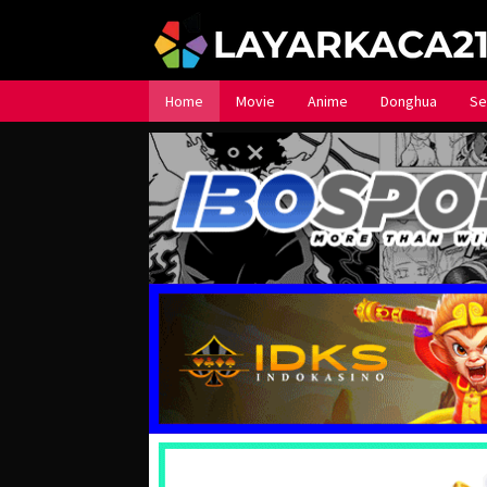
Loncat
ke
konten
Home
Movie
Anime
Donghua
Se