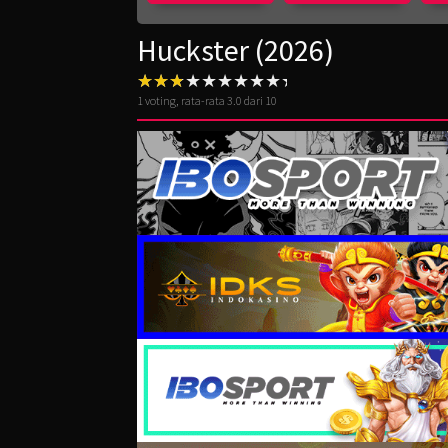
Huckster (2026)
1
voting, rata-rata
3.0
dari 10