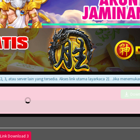
 atau server lain yang tersedia. Akses link utama layarkaca 21 . Jika menemukan err
Down
Link Download 3