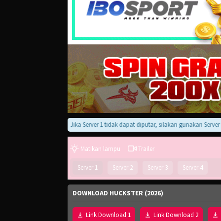
Jika Server 1 tidak dapat diputar, silakan gunakan Server 2, 3,
Matikan lampu
Trailer
Server 1
Server 2
Server 3
Server 4
DOWNLOAD HUCKSTER (2026)
Link Download 1
Link Download 2