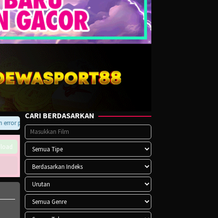
CARI BERDASARKAN
or pada player atau saat download, hubungi kami di Telegram.
load