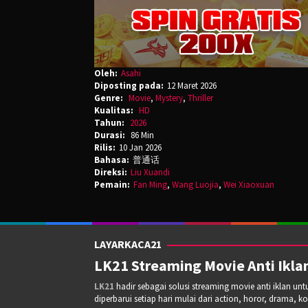
Oleh:
Asahi
Diposting pada:
12 Maret 2026
Genre:
Movie
,
Mystery
,
Thriller
Kualitas:
HD
Tahun:
2026
Durasi:
86 Min
Rilis:
10 Jan 2026
Bahasa:
普通话
Direksi:
Liu Xuandi
Pemain:
Fan Ming
,
Wang Luojia
,
Wei Xiaoxuan
LAYARKACA21
LK21 Streaming Movie Anti Iklan
LK21
hadir sebagai solusi streaming movie anti iklan un
diperbarui setiap hari mulai dari action, horor, drama, k