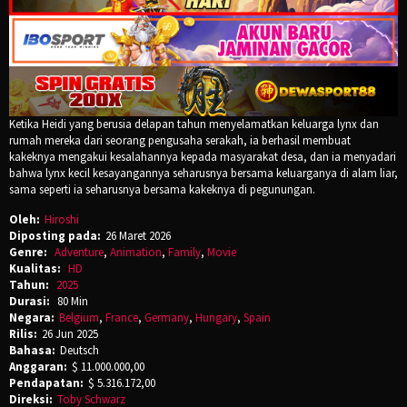
Ketika Heidi yang berusia delapan tahun menyelamatkan keluarga lynx dan
rumah mereka dari seorang pengusaha serakah, ia berhasil membuat
kakeknya mengakui kesalahannya kepada masyarakat desa, dan ia menyadari
bahwa lynx kecil kesayangannya seharusnya bersama keluarganya di alam liar,
sama seperti ia seharusnya bersama kakeknya di pegunungan.
Oleh:
Hiroshi
Diposting pada:
26 Maret 2026
Genre:
Adventure
,
Animation
,
Family
,
Movie
Kualitas:
HD
Tahun:
2025
Durasi:
80 Min
Negara:
Belgium
,
France
,
Germany
,
Hungary
,
Spain
Rilis:
26 Jun 2025
Bahasa:
Deutsch
Anggaran:
$ 11.000.000,00
Pendapatan:
$ 5.316.172,00
Direksi:
Toby Schwarz