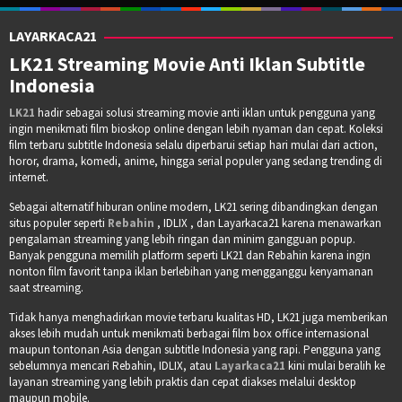
LAYARKACA21
LK21 Streaming Movie Anti Iklan Subtitle
Indonesia
LK21
hadir sebagai solusi streaming movie anti iklan untuk pengguna yang
ingin menikmati film bioskop online dengan lebih nyaman dan cepat. Koleksi
film terbaru subtitle Indonesia selalu diperbarui setiap hari mulai dari action,
horor, drama, komedi, anime, hingga serial populer yang sedang trending di
internet.
Sebagai alternatif hiburan online modern, LK21 sering dibandingkan dengan
situs populer seperti
Rebahin
, IDLIX , dan Layarkaca21 karena menawarkan
pengalaman streaming yang lebih ringan dan minim gangguan popup.
Banyak pengguna memilih platform seperti LK21 dan Rebahin karena ingin
nonton film favorit tanpa iklan berlebihan yang mengganggu kenyamanan
saat streaming.
Tidak hanya menghadirkan movie terbaru kualitas HD, LK21 juga memberikan
akses lebih mudah untuk menikmati berbagai film box office internasional
maupun tontonan Asia dengan subtitle Indonesia yang rapi. Pengguna yang
sebelumnya mencari Rebahin, IDLIX, atau
Layarkaca21
kini mulai beralih ke
layanan streaming yang lebih praktis dan cepat diakses melalui desktop
maupun mobile.