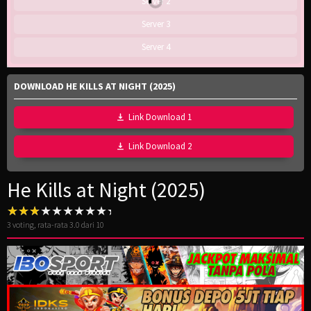
Server 2
Server 3
Server 4
DOWNLOAD HE KILLS AT NIGHT (2025)
Link Download 1
Link Download 2
He Kills at Night (2025)
3
voting, rata-rata
3.0
dari 10