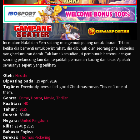
Ini malam Natal dan Fern sedang mengemudi pulang untuk liburan. Tetapi
ketika dia berhenti untuk beristirahat, dia dibunuh oleh seorang pria misterius
yang berlumuran darah. Tak lama kemudian, si pembunuh bertemu dengan
seorang pelancong lain dan terjadilah permainan kucing dan tikus. Apakah
semuanya seperti yang terlihat?
Oleh:
Hiroshi
Diposting pada:
19 April 2026
Tagline:
Everybody loves a feel-good Christmas movie. This isn’t one of
them.
Genre:
Crime
,
Horror
,
Movie
,
Thriller
Kualitas:
HD
Tahun:
2025
Durasi:
80 Min
Negara:
United Kingdom
Rilis:
23 Aug 2025
Bahasa:
English
Direksi:
Thomas Pickering