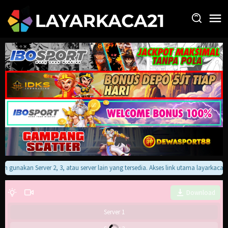
Loncat
ke
konten
kan gunakan Server 2, 3, atau server lain yang tersedia. Akses link utama layarkaca
Download
Server 1