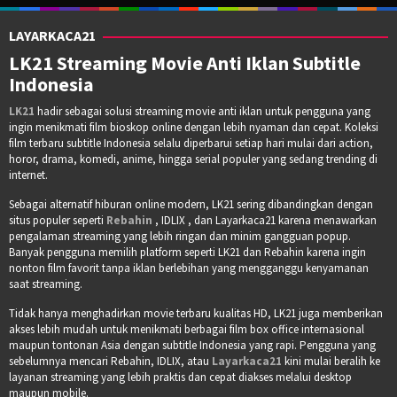
LAYARKACA21
LK21 Streaming Movie Anti Iklan Subtitle
Indonesia
LK21
hadir sebagai solusi streaming movie anti iklan untuk pengguna yang
ingin menikmati film bioskop online dengan lebih nyaman dan cepat. Koleksi
film terbaru subtitle Indonesia selalu diperbarui setiap hari mulai dari action,
horor, drama, komedi, anime, hingga serial populer yang sedang trending di
internet.
Sebagai alternatif hiburan online modern, LK21 sering dibandingkan dengan
situs populer seperti
Rebahin
, IDLIX , dan Layarkaca21 karena menawarkan
pengalaman streaming yang lebih ringan dan minim gangguan popup.
Banyak pengguna memilih platform seperti LK21 dan Rebahin karena ingin
nonton film favorit tanpa iklan berlebihan yang mengganggu kenyamanan
saat streaming.
Tidak hanya menghadirkan movie terbaru kualitas HD, LK21 juga memberikan
akses lebih mudah untuk menikmati berbagai film box office internasional
maupun tontonan Asia dengan subtitle Indonesia yang rapi. Pengguna yang
sebelumnya mencari Rebahin, IDLIX, atau
Layarkaca21
kini mulai beralih ke
layanan streaming yang lebih praktis dan cepat diakses melalui desktop
maupun mobile.