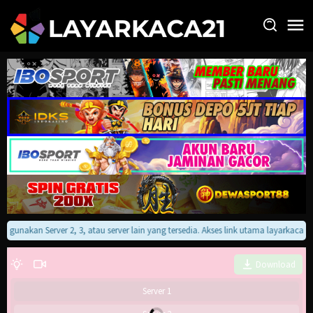
Loncat
ke
konten
kan gunakan Server 2, 3, atau server lain yang tersedia. Akses link utama layarkaca
Download
Server 1