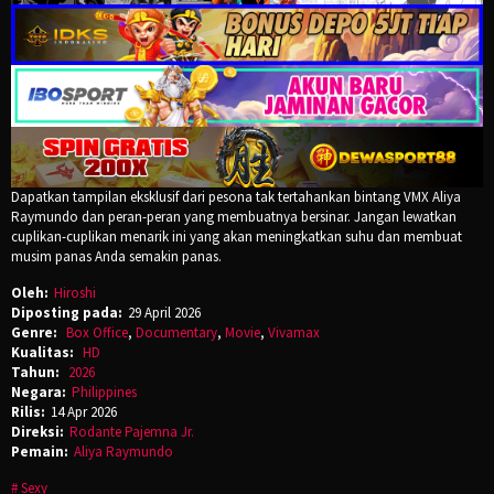
Dapatkan tampilan eksklusif dari pesona tak tertahankan bintang VMX Aliya
Raymundo dan peran-peran yang membuatnya bersinar. Jangan lewatkan
cuplikan-cuplikan menarik ini yang akan meningkatkan suhu dan membuat
musim panas Anda semakin panas.
Oleh:
Hiroshi
Diposting pada:
29 April 2026
Genre:
Box Office
,
Documentary
,
Movie
,
Vivamax
Kualitas:
HD
Tahun:
2026
Negara:
Philippines
Rilis:
14 Apr 2026
Direksi:
Rodante Pajemna Jr.
Pemain:
Aliya Raymundo
Sexy