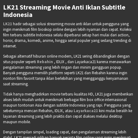
LK21 Streaming Movie Anti Iklan Subtitle
Indonesia
LK21
hadir sebagai solusi streaming movie anti iklan untuk pengguna yang
ingin menikmati film bioskop online dengan lebih nyaman dan cepat. Koleksi
film terbaru subtitle Indonesia selalu diperbarui setiap hari mulai dari action,
horor, drama, komedi, anime, hingga serial populer yang sedang trending di
internet.
Sebagai alternatif hiburan online modern, LK21 sering dibandingkan dengan
situs populer seperti
Rebahin
, IDLIX , dan Layarkaca21 karena menawarkan
pengalaman streaming yang lebih ringan dan minim gangguan popup.
Banyak pengguna memilih platform seperti LK21 dan Rebahin karena ingin
nonton film favorit tanpa iklan berlebihan yang mengganggu kenyamanan
saat streaming.
Tidak hanya menghadirkan movie terbaru kualitas HD, LK21 juga memberikan
akses lebih mudah untuk menikmati berbagai film box office internasional
maupun tontonan Asia dengan subtitle Indonesia yang rapi. Pengguna yang
sebelumnya mencari Rebahin, IDLIX, atau
Layarkaca21
kini mulai beralih ke
layanan streaming yang lebih praktis dan cepat diakses melalui desktop
maupun mobile.
Dengan tampilan simpel, loading cepat, dan pengalaman streaming lebih
stabil, LK21 menjadi pilihan banyak pecinta film online yang ingin menikmati