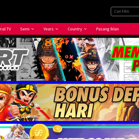
rial TV
Semi
Years
Country
Pasang Iklan