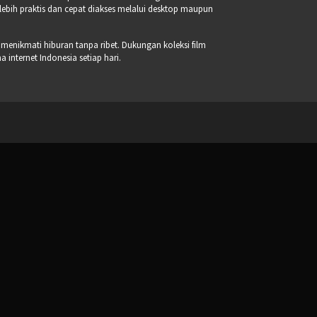
 lebih praktis dan cepat diakses melalui desktop maupun
 menikmati hiburan tanpa ribet. Dukungan koleksi film
internet Indonesia setiap hari.