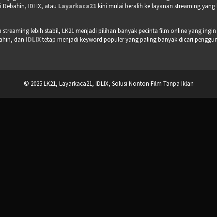
 Rebahin, IDLIX, atau
Layarkaca21
kini mulai beralih ke layanan streaming yang
treaming lebih stabil, LK21 menjadi pilihan banyak pecinta film online yang ingin
bahin, dan
IDLIX
tetap menjadi keyword populer yang paling banyak dicari pengguna 
© 2025 LK21, Layarkaca21, IDLIX, Solusi Nonton Film Tanpa Iklan