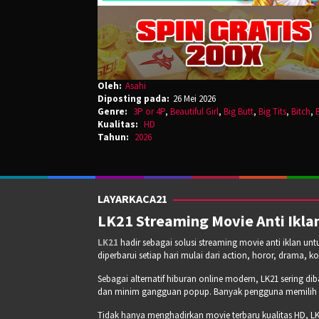
Oleh:
Asahi
Diposting pada:
26 Mei 2026
Genre:
3P or 4P
,
Beautiful Girl
,
Big Butt
,
Big Tits
,
Bitch
,
Kualitas:
HD
Tahun:
2026
LAYARKACA21
LK21 Streaming Movie Anti Iklan
LK21
hadir sebagai solusi streaming movie anti iklan un
diperbarui setiap hari mulai dari action, horor, drama, k
Sebagai alternatif hiburan online modern, LK21 sering di
dan minim gangguan popup. Banyak pengguna memilih pla
Tidak hanya menghadirkan movie terbaru kualitas HD, LK