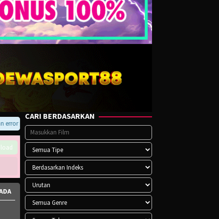
CARI BERDASARKAN
ror pada player atau saat download, hubungi kami di Telegram.
load
KADA