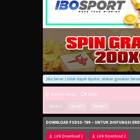
Jika Server 1 tidak dapat diputar, silakan gunakan Server 2, 3,
Matikan lampu
Trailer
Server 1
Server 2
Server 3
DOWNLOAD FSDSS-789 – UNTUK DISFUNGSI EREK
Link Download 1
Link Download 2