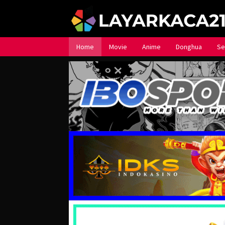
Loncat
ke
konten
Home
Movie
Anime
Donghua
Se