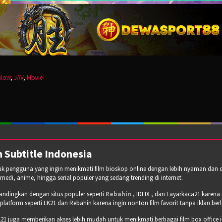
Blow
,
JAV
,
Movie
 Subtitle Indonesia
tuk pengguna yang ingin menikmati film bioskop online dengan lebih nyaman dan cepa
omedi, anime, hingga serial populer yang sedang trending di internet.
bandingkan dengan situs populer seperti
Rebahin
, IDLIX , dan Layarkaca21 karen
tform seperti LK21 dan Rebahin karena ingin nonton film favorit tanpa iklan b
21 juga memberikan akses lebih mudah untuk menikmati berbagai film box office 