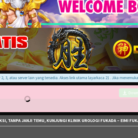
 atau server lain yang tersedia. Akses link utama layarkaca 21 . Jika menemukan er
Down
SI, TANPA JANJI TEMU, KUNJUNGI KLINIK UROLOGI FUKADA – EIMI FU