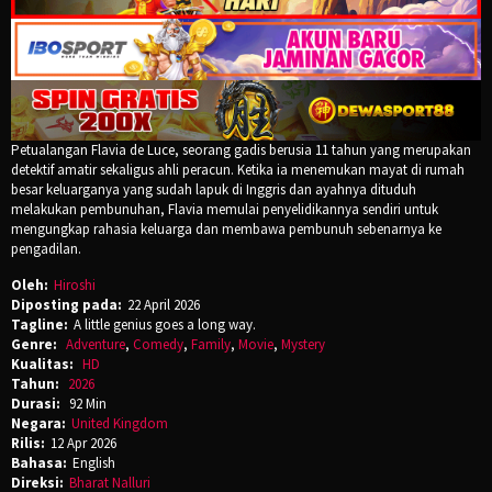
Petualangan Flavia de Luce, seorang gadis berusia 11 tahun yang merupakan
detektif amatir sekaligus ahli peracun. Ketika ia menemukan mayat di rumah
besar keluarganya yang sudah lapuk di Inggris dan ayahnya dituduh
melakukan pembunuhan, Flavia memulai penyelidikannya sendiri untuk
mengungkap rahasia keluarga dan membawa pembunuh sebenarnya ke
pengadilan.
Oleh:
Hiroshi
Diposting pada:
22 April 2026
Tagline:
A little genius goes a long way.
Genre:
Adventure
,
Comedy
,
Family
,
Movie
,
Mystery
Kualitas:
HD
Tahun:
2026
Durasi:
92 Min
Negara:
United Kingdom
Rilis:
12 Apr 2026
Bahasa:
English
Direksi:
Bharat Nalluri