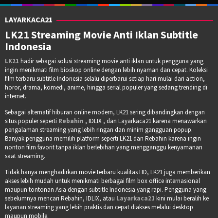
LAYARKACA21
LK21 Streaming Movie Anti Iklan Subtitle
Indonesia
LK21
hadir sebagai solusi streaming movie anti iklan untuk pengguna yang
ingin menikmati film bioskop online dengan lebih nyaman dan cepat. Koleksi
film terbaru subtitle Indonesia selalu diperbarui setiap hari mulai dari action,
horor, drama, komedi, anime, hingga serial populer yang sedang trending di
internet.
Sebagai alternatif hiburan online modern, LK21 sering dibandingkan dengan
situs populer seperti
Rebahin
, IDLIX , dan Layarkaca21 karena menawarkan
pengalaman streaming yang lebih ringan dan minim gangguan popup.
Banyak pengguna memilih platform seperti LK21 dan Rebahin karena ingin
nonton film favorit tanpa iklan berlebihan yang mengganggu kenyamanan
saat streaming.
Tidak hanya menghadirkan movie terbaru kualitas HD, LK21 juga memberikan
akses lebih mudah untuk menikmati berbagai film box office internasional
maupun tontonan Asia dengan subtitle Indonesia yang rapi. Pengguna yang
sebelumnya mencari Rebahin, IDLIX, atau
Layarkaca21
kini mulai beralih ke
layanan streaming yang lebih praktis dan cepat diakses melalui desktop
maupun mobile.