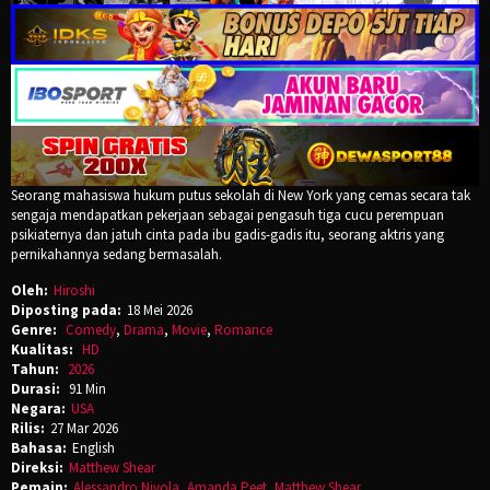
Seorang mahasiswa hukum putus sekolah di New York yang cemas secara tak
sengaja mendapatkan pekerjaan sebagai pengasuh tiga cucu perempuan
psikiaternya dan jatuh cinta pada ibu gadis-gadis itu, seorang aktris yang
pernikahannya sedang bermasalah.
Oleh:
Hiroshi
Diposting pada:
18 Mei 2026
Genre:
Comedy
,
Drama
,
Movie
,
Romance
Kualitas:
HD
Tahun:
2026
Durasi:
91 Min
Negara:
USA
Rilis:
27 Mar 2026
Bahasa:
English
Direksi:
Matthew Shear
Pemain:
Alessandro Nivola
,
Amanda Peet
,
Matthew Shear