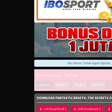
Jika Server 1 tidak dapat diputar, silak
Matikan lampu
Trailer
Server 1
Server 2
Server 3
Server 4
DOWNLOAD FANTASTIC BEASTS: THE SECRETS O
Link Download 1
Link Download 2