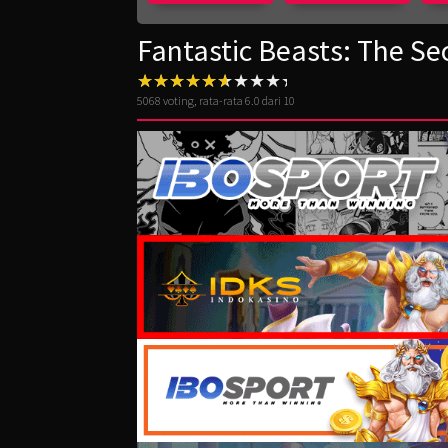
Fantastic Beasts: The Se
5068
voting, rata-rata
6.0
dari 10