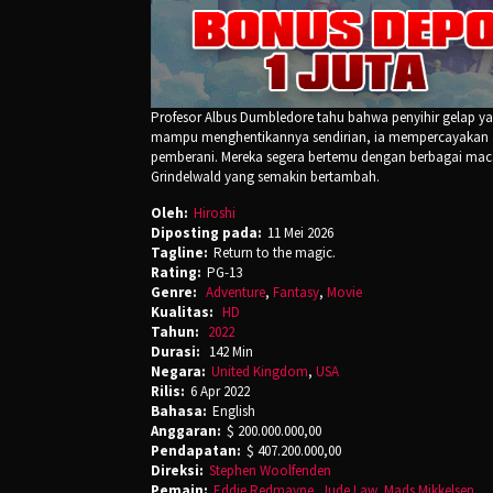
Profesor Albus Dumbledore tahu bahwa penyihir gelap yang
mampu menghentikannya sendirian, ia mempercayakan ahl
pemberani. Mereka segera bertemu dengan berbagai mac
Grindelwald yang semakin bertambah.
Oleh:
Hiroshi
Diposting pada:
11 Mei 2026
Tagline:
Return to the magic.
Rating:
PG-13
Genre:
Adventure
,
Fantasy
,
Movie
Kualitas:
HD
Tahun:
2022
Durasi:
142 Min
Negara:
United Kingdom
,
USA
Rilis:
6 Apr 2022
Bahasa:
English
Anggaran:
$ 200.000.000,00
Pendapatan:
$ 407.200.000,00
Direksi:
Stephen Woolfenden
Pemain:
Eddie Redmayne
,
Jude Law
,
Mads Mikkelsen