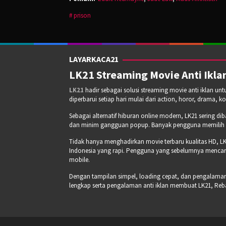
prison
LAYARKACA21
LK21 Streaming Movie Anti Iklan
LK21
hadir sebagai solusi streaming movie anti iklan un
diperbarui setiap hari mulai dari action, horor, drama, k
Sebagai alternatif hiburan online modern, LK21 sering di
dan minim gangguan popup. Banyak pengguna memilih pla
Tidak hanya menghadirkan movie terbaru kualitas HD, LK
Indonesia yang rapi. Pengguna yang sebelumnya mencari
mobile.
Dengan tampilan simpel, loading cepat, dan pengalaman s
lengkap serta pengalaman anti iklan membuat LK21, Re