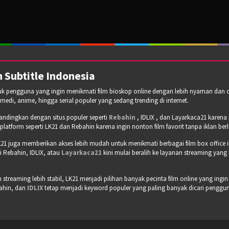
 Subtitle Indonesia
tuk pengguna yang ingin menikmati film bioskop online dengan lebih nyaman dan cepa
omedi, anime, hingga serial populer yang sedang trending di internet.
bandingkan dengan situs populer seperti
Rebahin
, IDLIX , dan Layarkaca21 karen
tform seperti LK21 dan Rebahin karena ingin nonton film favorit tanpa iklan b
21 juga memberikan akses lebih mudah untuk menikmati berbagai film box office 
 Rebahin, IDLIX, atau
Layarkaca21
kini mulai beralih ke layanan streaming yang
treaming lebih stabil, LK21 menjadi pilihan banyak pecinta film online yang ingin
bahin, dan
IDLIX
tetap menjadi keyword populer yang paling banyak dicari pengguna 