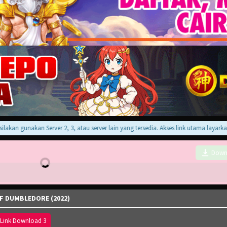
an gunakan Server 2, 3, atau server lain yang tersedia. Akses link utama layarkaca 
Down
F DUMBLEDORE (2022)
Link Download 3