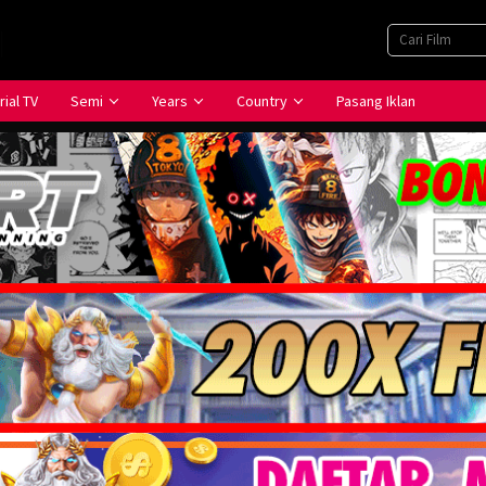
rial TV
Semi
Years
Country
Pasang Iklan