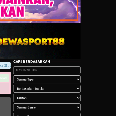
CARI BERDASARKAN
21 . Jika menemukan error pada player atau saat download, hubungi kami di Telegram
load