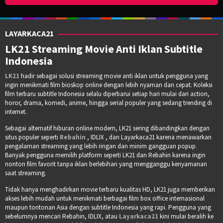
LAYARKACA21
LK21 Streaming Movie Anti Iklan Subtitle
Indonesia
LK21
hadir sebagai solusi streaming movie anti iklan untuk pengguna yang
ingin menikmati film bioskop online dengan lebih nyaman dan cepat. Koleksi
film terbaru subtitle Indonesia selalu diperbarui setiap hari mulai dari action,
horor, drama, komedi, anime, hingga serial populer yang sedang trending di
internet.
Sebagai alternatif hiburan online modern, LK21 sering dibandingkan dengan
situs populer seperti
Rebahin
, IDLIX , dan Layarkaca21 karena menawarkan
pengalaman streaming yang lebih ringan dan minim gangguan popup.
Banyak pengguna memilih platform seperti LK21 dan Rebahin karena ingin
nonton film favorit tanpa iklan berlebihan yang mengganggu kenyamanan
saat streaming.
Tidak hanya menghadirkan movie terbaru kualitas HD, LK21 juga memberikan
akses lebih mudah untuk menikmati berbagai film box office internasional
maupun tontonan Asia dengan subtitle Indonesia yang rapi. Pengguna yang
sebelumnya mencari Rebahin, IDLIX, atau
Layarkaca21
kini mulai beralih ke