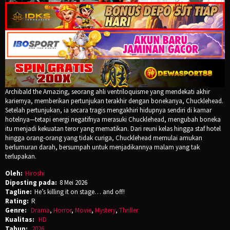
Archibald the Amazing, seorang ahli ventriloquisme yang mendekati akhir
kariernya, memberikan pertunjukan terakhir dengan bonekanya, Chucklehead.
Setelah pertunjukan, ia secara tragis mengakhiri hidupnya sendiri di kamar
hotelnya—tetapi energi negatifnya merasuki Chucklehead, mengubah boneka
itu menjadi kekuatan teror yang mematikan. Dari reuni kelas hingga staf hotel
hingga orang-orang yang tidak curiga, Chucklehead memulai amukan
berlumuran darah, bersumpah untuk menjadikannya malam yang tak
terlupakan.
Oleh:
Hiroshi
Diposting pada:
8 Mei 2026
Tagline:
He’s killing it on stage… and off!
Rating:
R
Genre:
Drama
,
Horror
,
Movie
,
Mystery
,
Thriller
Kualitas:
HD
Tahun:
2026