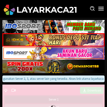
Loncat
ke
konten
an gunakan Server 2, 3, atau server lain yang tersedia. Akses link utama layarkaca
Download
Server 1