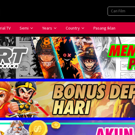
rial TV
Semi
Years
Country
Pasang Iklan