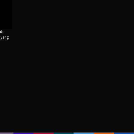
uk
 yang