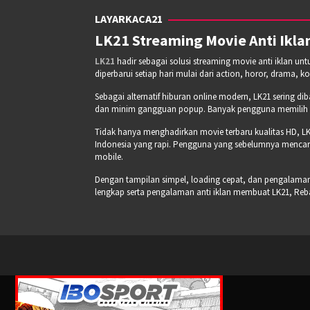
LAYARKACA21
LK21 Streaming Movie Anti Iklan
LK21
hadir sebagai solusi streaming movie anti iklan un
diperbarui setiap hari mulai dari action, horor, drama, k
Sebagai alternatif hiburan online modern, LK21 sering di
dan minim gangguan popup. Banyak pengguna memilih pla
Tidak hanya menghadirkan movie terbaru kualitas HD, LK
Indonesia yang rapi. Pengguna yang sebelumnya mencari
mobile.
Dengan tampilan simpel, loading cepat, dan pengalaman s
lengkap serta pengalaman anti iklan membuat LK21, Re