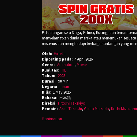
Petualangan seru Singa, Kelinci, Kucing, dan teman-te
menyelamatkan dunia mereka atau menemukan sesuatu ya
misterius dan menghadapi berbagai tantangan yang men
Oleh:
Hiroshi
Diposting pada:
4 April 2026
Genre:
Animation
,
Movie
Kualitas:
HD
Tahun:
2025
Durasi:
90 Min
Negara:
Japan
Rilis:
1 May 2025
Bahasa:
日本語
Direksi:
Hitoshi Takekiyo
Pemain:
Akari Takaishi
,
Genta Matsuda
,
Koshi Mizukami
animation