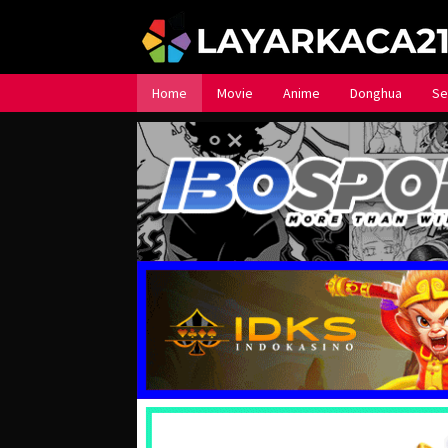
Loncat
ke
konten
Home
Movie
Anime
Donghua
Se