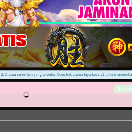
 atau server lain yang tersedia. Akses link utama layarkaca 21 . Jika menemukan er
Down