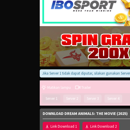
Jika Server 1 tidak dapat diputar, silakan gunakan Server 2, 3,
Matikan lampu
Trailer
Server 1
Server 2
Server 3
Server 4
DOWNLOAD DREAM ANIMALS: THE MOVIE (2025)
Link Download 1
Link Download 2