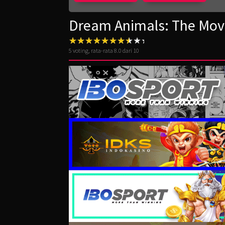
Dream Animals: The Movi
5
voting, rata-rata
8.0
dari 10