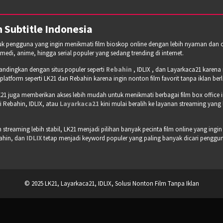
 Subtitle Indonesia
tuk pengguna yang ingin menikmati film bioskop online dengan lebih nyaman dan cepa
omedi, anime, hingga serial populer yang sedang trending di internet.
bandingkan dengan situs populer seperti
Rebahin
, IDLIX , dan Layarkaca21 karen
tform seperti LK21 dan Rebahin karena ingin nonton film favorit tanpa iklan b
21 juga memberikan akses lebih mudah untuk menikmati berbagai film box office 
 Rebahin, IDLIX, atau
Layarkaca21
kini mulai beralih ke layanan streaming yang
treaming lebih stabil, LK21 menjadi pilihan banyak pecinta film online yang ingin
bahin, dan
IDLIX
tetap menjadi keyword populer yang paling banyak dicari pengguna 
© 2025 LK21, Layarkaca21, IDLIX, Solusi Nonton Film Tanpa Iklan