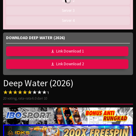
Server 2
Server 3
Server 4
DOWNLOAD DEEP WATER (2026)
Link Download 1
Link Download 2
Deep Water (2026)
20
voting, rata-rata
6.0
dari 10