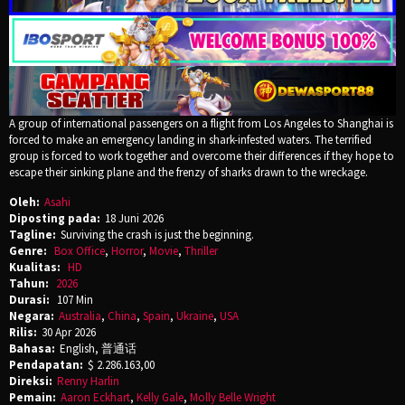
A group of international passengers on a flight from Los Angeles to Shanghai is
forced to make an emergency landing in shark-infested waters. The terrified
group is forced to work together and overcome their differences if they hope to
escape their sinking plane and the frenzy of sharks drawn to the wreckage.
Oleh:
Asahi
Diposting pada:
18 Juni 2026
Tagline:
Surviving the crash is just the beginning.
Genre:
Box Office
,
Horror
,
Movie
,
Thriller
Kualitas:
HD
Tahun:
2026
Durasi:
107 Min
Negara:
Australia
,
China
,
Spain
,
Ukraine
,
USA
Rilis:
30 Apr 2026
Bahasa:
English, 普通话
Pendapatan:
$ 2.286.163,00
Direksi:
Renny Harlin
Pemain:
Aaron Eckhart
,
Kelly Gale
,
Molly Belle Wright