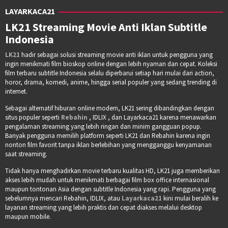
LAYARKACA21
LK21 Streaming Movie Anti Iklan Subtitle
Indonesia
LK21
hadir sebagai solusi streaming movie anti iklan untuk pengguna yang
ingin menikmati film bioskop online dengan lebih nyaman dan cepat. Koleksi
film terbaru subtitle Indonesia selalu diperbarui setiap hari mulai dari action,
horor, drama, komedi, anime, hingga serial populer yang sedang trending di
internet.
Sebagai alternatif hiburan online modern, LK21 sering dibandingkan dengan
situs populer seperti
Rebahin
, IDLIX , dan Layarkaca21 karena menawarkan
pengalaman streaming yang lebih ringan dan minim gangguan popup.
Banyak pengguna memilih platform seperti LK21 dan Rebahin karena ingin
nonton film favorit tanpa iklan berlebihan yang mengganggu kenyamanan
saat streaming.
Tidak hanya menghadirkan movie terbaru kualitas HD, LK21 juga memberikan
akses lebih mudah untuk menikmati berbagai film box office internasional
maupun tontonan Asia dengan subtitle Indonesia yang rapi. Pengguna yang
sebelumnya mencari Rebahin, IDLIX, atau
Layarkaca21
kini mulai beralih ke
layanan streaming yang lebih praktis dan cepat diakses melalui desktop
maupun mobile.