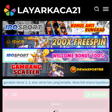
Loncat
ke
konten
an gunakan Server 2, 3, atau server lain yang tersedia. Akses link utama layarkaca
Download
Server 1