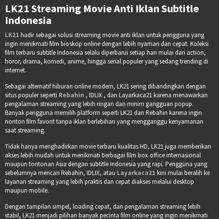
LK21 Streaming Movie Anti Iklan Subtitle
Indonesia
LK21
hadir sebagai solusi streaming movie anti iklan untuk pengguna yang
ingin menikmati film bioskop online dengan lebih nyaman dan cepat. Koleksi
film terbaru subtitle Indonesia selalu diperbarui setiap hari mulai dari action,
horor, drama, komedi, anime, hingga serial populer yang sedang trending di
internet.
Sebagai alternatif hiburan online modern, LK21 sering dibandingkan dengan
situs populer seperti
Rebahin
, IDLIX , dan Layarkaca21 karena menawarkan
pengalaman streaming yang lebih ringan dan minim gangguan popup.
Banyak pengguna memilih platform seperti LK21 dan Rebahin karena ingin
nonton film favorit tanpa iklan berlebihan yang mengganggu kenyamanan
saat streaming.
Tidak hanya menghadirkan movie terbaru kualitas HD, LK21 juga memberikan
akses lebih mudah untuk menikmati berbagai film box office internasional
maupun tontonan Asia dengan subtitle Indonesia yang rapi. Pengguna yang
sebelumnya mencari Rebahin, IDLIX, atau
Layarkaca21
kini mulai beralih ke
layanan streaming yang lebih praktis dan cepat diakses melalui desktop
maupun mobile.
Dengan tampilan simpel, loading cepat, dan pengalaman streaming lebih
stabil, LK21 menjadi pilihan banyak pecinta film online yang ingin menikmati