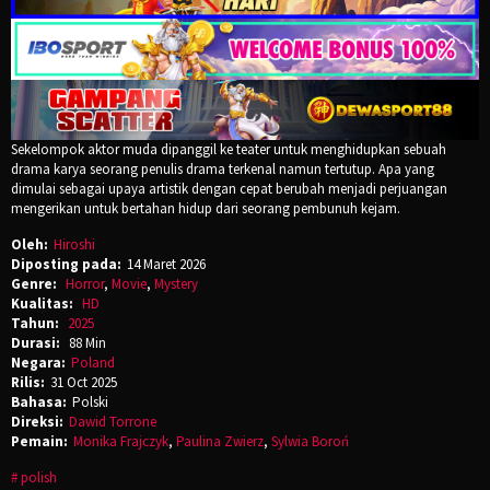
Sekelompok aktor muda dipanggil ke teater untuk menghidupkan sebuah
drama karya seorang penulis drama terkenal namun tertutup. Apa yang
dimulai sebagai upaya artistik dengan cepat berubah menjadi perjuangan
mengerikan untuk bertahan hidup dari seorang pembunuh kejam.
Oleh:
Hiroshi
Diposting pada:
14 Maret 2026
Genre:
Horror
,
Movie
,
Mystery
Kualitas:
HD
Tahun:
2025
Durasi:
88 Min
Negara:
Poland
Rilis:
31 Oct 2025
Bahasa:
Polski
Direksi:
Dawid Torrone
Pemain:
Monika Frajczyk
,
Paulina Zwierz
,
Sylwia Boroń
polish