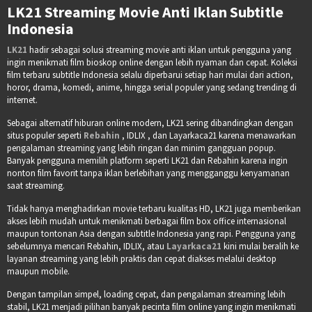
LK21 Streaming Movie Anti Iklan Subtitle
Indonesia
LK21
hadir sebagai solusi streaming movie anti iklan untuk pengguna yang
ingin menikmati film bioskop online dengan lebih nyaman dan cepat. Koleksi
film terbaru subtitle Indonesia selalu diperbarui setiap hari mulai dari action,
horor, drama, komedi, anime, hingga serial populer yang sedang trending di
internet.
Sebagai alternatif hiburan online modern, LK21 sering dibandingkan dengan
situs populer seperti
Rebahin
, IDLIX , dan Layarkaca21 karena menawarkan
pengalaman streaming yang lebih ringan dan minim gangguan popup.
Banyak pengguna memilih platform seperti LK21 dan Rebahin karena ingin
nonton film favorit tanpa iklan berlebihan yang mengganggu kenyamanan
saat streaming.
Tidak hanya menghadirkan movie terbaru kualitas HD, LK21 juga memberikan
akses lebih mudah untuk menikmati berbagai film box office internasional
maupun tontonan Asia dengan subtitle Indonesia yang rapi. Pengguna yang
sebelumnya mencari Rebahin, IDLIX, atau
Layarkaca21
kini mulai beralih ke
layanan streaming yang lebih praktis dan cepat diakses melalui desktop
maupun mobile.
Dengan tampilan simpel, loading cepat, dan pengalaman streaming lebih
stabil, LK21 menjadi pilihan banyak pecinta film online yang ingin menikmati